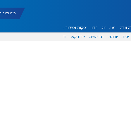
כ"ה באב תשפ"ו |
 ונדל"ן
דעות
אוכל
יהדות
הפקות וסיקורים
ספורט
פורומים
אתר ישיבה
יצירת קשר
עוד