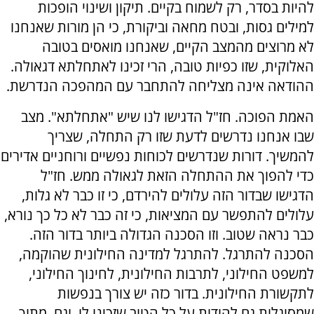
להיות בסדר, רק לשמוח בקיים. תיקון ושינוי הופכות
למילים גסות, ובטח מחאה וביקורת, כי הן מורות שאנחנו
לא מרוצים מהמצב הקיים, שאנחנו מואסים בטובה
האלוקית, שזו כפיות טובה, הרי זכינו לאתחלתא דגאולה.
ההודאה אינה מצליחה להתחבר עם המהפכה הנדרשת.
האמת הפוכה. חז"ל הדגישו לנו שיש "אתחלתא". מצב
שבו אנחנו נדרשים לדעת שזו רק התחלה, שצריך
להמשיך. דורות שנדרשים לכוחות נפשיים ורוחניים אדירים
כדי להפוך את ההתחלה הזאת לגאולה ממש. חז"ל
הדגישו שבדור הזה עלולים להירדם, כי זו כבר לא גלות,
עלולים להתפשר עם המציאות, כי זה כבר לא כל כך נורא,
כבר נראה שטוב. וזו הסכנה הגדולה ביותר בדור הזה.
הסכנה להתרגל. להתרגל למדינה החילונית שהוקמה,
למשפט החילוני, לתרבות החילונית, לחינוך החילוני,
לתקשורת החילונית. בדור כזה יש צורך בנפשות
שמסוגלות גם להודות על כל הטוב שזכינו לו, וגם, מתוך