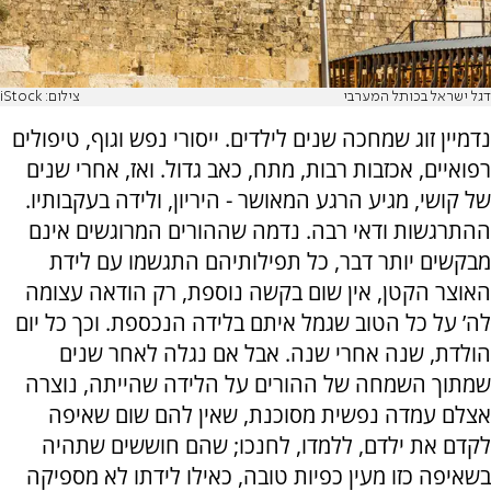
דגל ישראל בכותל המערבי
צילום: iStock
נדמיין זוג שמחכה שנים לילדים. ייסורי נפש וגוף, טיפולים
רפואיים, אכזבות רבות, מתח, כאב גדול. ואז, אחרי שנים
של קושי, מגיע הרגע המאושר - היריון, ולידה בעקבותיו.
ההתרגשות ודאי רבה. נדמה שההורים המרוגשים אינם
מבקשים יותר דבר, כל תפילותיהם התגשמו עם לידת
האוצר הקטן, אין שום בקשה נוספת, רק הודאה עצומה
לה’ על כל הטוב שגמל איתם בלידה הנכספת. וכך כל יום
הולדת, שנה אחרי שנה. אבל אם נגלה לאחר שנים
שמתוך השמחה של ההורים על הלידה שהייתה, נוצרה
אצלם עמדה נפשית מסוכנת, שאין להם שום שאיפה
לקדם את ילדם, ללמדו, לחנכו; שהם חוששים שתהיה
בשאיפה כזו מעין כפיות טובה, כאילו לידתו לא מספיקה