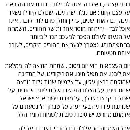
בפני עצמה, כאילו הדאגה לגדילתו סותרת את ההודאה
על עצם קיומו; אם נגלה שהתינוק שכולם קיוו לו נשאר
תינוק גם לאחר שנים, עדיין זוחל, טרם למד לדבר, אינו
אוכל לבד - יהיה זה חוסר אחריות של ההורים. השמחה
על הגעתו לעולם הפכה למעכב הגדול ביותר
בהתפתחותו. נצטרך לנער את ההורים היקרים, לעורר
אותם מטעותם.
יום העצמאות הוא יום מסוכן. שמחת הודאה לה’ ממלאת
את ליבנו, את תפילותינו, את ריקודינו. על המדינה
שהוקמה ברצון עליון, על אלפיים שנות גלות נוראה
שהסתיימו, על הצלת הנפשות של מיליוני היהודים, על
שכולם נקבצו באו לך, על מצוות יישוב ארץ ישראל,
שנותנת פירותיה בעין יפה, על שברוך ה' נטעתים על
אדמתם מחדש. יש סיבות טובות לשמוח ולומר הלל.
אבל השמחה הזו עלולה גם להרדים אותנו. עלולה