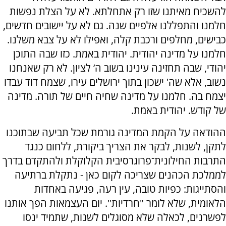
להשכיח מאיתנו שזו רק אתחלתא. לא על הצלת נפשות
חלמנו והתפללנו אלפיים שנה. גם לא על יישובים חדשים,
כבישים, מחלפים ורכבת קלה, ואפילו לא על צבא משלנו.
חלמנו על מדינה יהודית. יהודית באמת. כזו שבה התוכן
יהודי, שבה תחזינה עינינו בשוב ה’ לציון. לא רק שאנחנו
נשוב, אלא שה' ישכון בתוך ירושלים עירו, שצמח דוד עבדו
יצמח בה. חלמנו על מדינה שחיה חיים של תורה. מדינה
של קודש. יהודית באמת.
ההודאה על הקמת המדינה גורמת שכל תביעה שבתוכנו
לתקן, לשנות, לבקר את הצריך ביקורת, ללחום כנגד
התרבות החילונית־פרוגרסיבית הקלוקלת ולהתקדם בדרך
לממלכת הכהנים שצריכה לקום כאן - נתקלת ברתיעה
והסתייגות: כפיות טובה, עין רעה, פגיעה באחדות
הלאומית, שלא לומר "חרדיות". יום העצמאות הפך אותנו
לפשרנים, לכאלה שלא מסוגלים לשנות, שתמיד ינסו