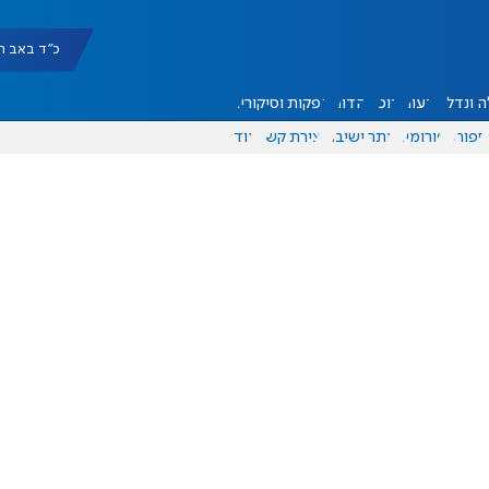
כ"ד באב תשפ"ו |
 ונדל"ן
דעות
אוכל
יהדות
הפקות וסיקורים
ספורט
פורומים
אתר ישיבה
יצירת קשר
עוד