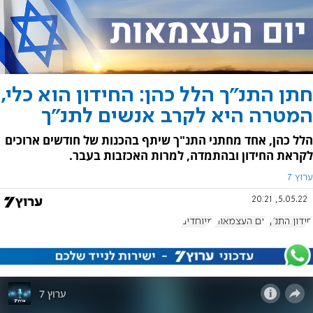
חתן התנ"ך הלל כהן: החידון הוא כלי,
המטרה היא לקרב אנשים לתנ"ך
הלל כהן, אחד מחתני התנ"ך שיתף בהכנות של חודשים ארוכים
לקראת החידון ובהתמדה, למרות האכזבות בעבר.
ערוץ 7
5.05.22, 20:21
חידון התנ"ך
יום העצמאות
מיוחדים