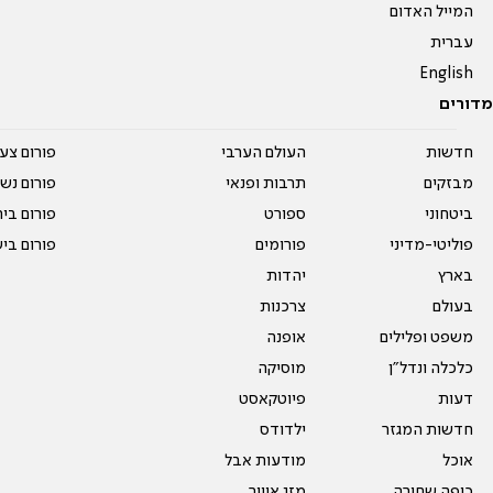
המייל האדום
עברית
English
מדורים
חדשות
העולם הערבי
פורום צע
מבזקים
תרבות ופנאי
פורום נשו
ביטחוני
ספורט
פורום בי
פוליטי-מדיני
פורומים
פורום בי
בארץ
יהדות
בעולם
צרכנות
משפט ופלילים
אופנה
כלכלה ונדל"ן
מוסיקה
דעות
פיוטקאסט
חדשות המגזר
ילדודס
אוכל
מודעות אבל
כיפה שחורה
מזג אוויר