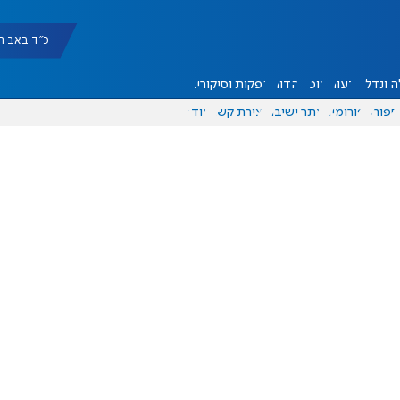
כ"ד באב תשפ"ו |
 ונדל"ן
דעות
אוכל
יהדות
הפקות וסיקורים
ספורט
פורומים
אתר ישיבה
יצירת קשר
עוד