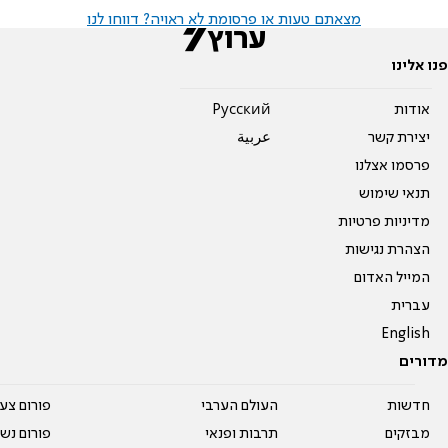
מצאתם טעות או פרסומת לא ראויה? דווחו לנו
פנו אלינו
אודות
Pусский
יצירת קשר
عربية
פרסמו אצלנו
תנאי שימוש
מדיניות פרטיות
הצהרת נגישות
המייל האדום
עברית
English
מדורים
חדשות
העולם הערבי
פורום צע
מבזקים
תרבות ופנאי
פורום נשו