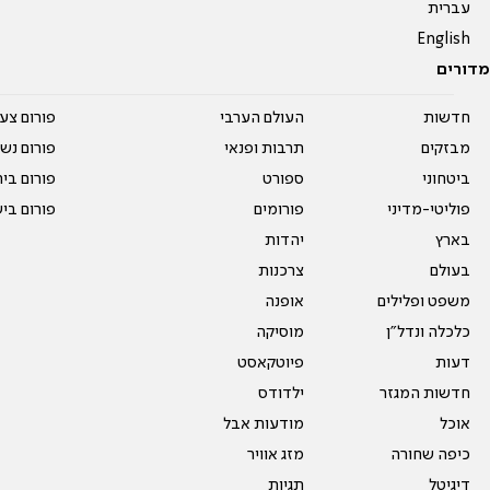
עברית
English
מדורים
חדשות
העולם הערבי
פורום צע
מבזקים
תרבות ופנאי
פורום נשו
ביטחוני
ספורט
פורום בי
פוליטי-מדיני
פורומים
פורום בי
בארץ
יהדות
בעולם
צרכנות
משפט ופלילים
אופנה
כלכלה ונדל"ן
מוסיקה
דעות
פיוטקאסט
חדשות המגזר
ילדודס
אוכל
מודעות אבל
כיפה שחורה
מזג אוויר
דיגיטל
תגיות