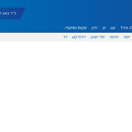
כ"ד באב תשפ"ו |
 ונדל"ן
דעות
אוכל
יהדות
הפקות וסיקורים
ספורט
פורומים
אתר ישיבה
יצירת קשר
עוד