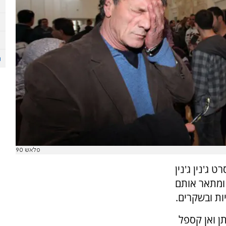
פלאש 90
ג'נין ג'נין
ומתאר אותם
ות ובשקרים.
ן ואן קספל