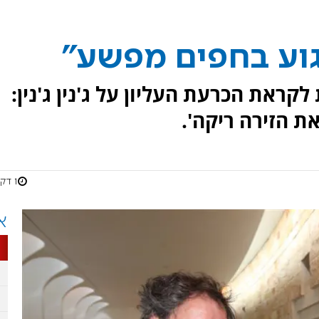
גוע בחפים מפשע"
 לקראת הכרעת העליון על ג'נין ג'נין:
ת הזירה ריקה'.
1 דקות
א