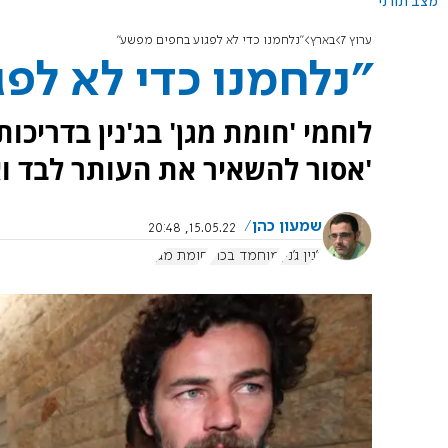
מצב תורני
ערוץ 7
בארץ
"נלחמנו כדי לא לפגוע בחפים מפשע"
"נלחמנו כדי לא לפ
לוחמי 'חומת מגן' בג'נין בדריכות
'אסור להשאיר את העותר לבד וא
שמעון כהן
15.05.22, 20:48
ג'נין ג'נין
מוחמד בכרי
חומת מגן