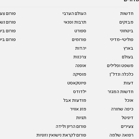
מדורים
חדשות
העולם הערבי
פורום צע
מבזקים
תרבות ופנאי
פורום נשו
ביטחוני
ספורט
פורום בי
פוליטי-מדיני
פורומים
פורום בי
בארץ
יהדות
בעולם
צרכנות
משפט ופלילים
אופנה
כלכלה ונדל"ן
מוסיקה
דעות
פיוטקאסט
חדשות המגזר
ילדודס
אוכל
מודעות אבל
כיפה שחורה
מזג אוויר
דיגיטל
תגיות
צעירים
פורום הריון ולידה
רפואה שלמה
פורום לקראת נישואין וזוגיות