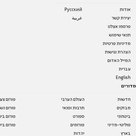
אודות
Pусский
יצירת קשר
عربية
פרסמו אצלנו
תנאי שימוש
מדיניות פרטיות
הצהרת נגישות
המייל האדום
עברית
English
מדורים
חדשות
העולם הערבי
פורום צע
מבזקים
תרבות ופנאי
פורום נשו
ביטחוני
ספורט
פורום בי
פוליטי-מדיני
פורומים
פורום בי
בארץ
יהדות