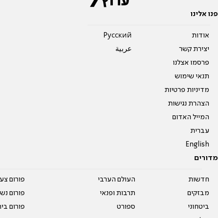
פנו אלינו
אודות
Pусский
יצירת קשר
عربية
פרסמו אצלנו
תנאי שימוש
מדיניות פרטיות
הצהרת נגישות
המייל האדום
עברית
English
מדורים
חדשות
העולם הערבי
פורום צע
מבזקים
תרבות ופנאי
פורום נשו
ביטחוני
ספורט
פורום בי