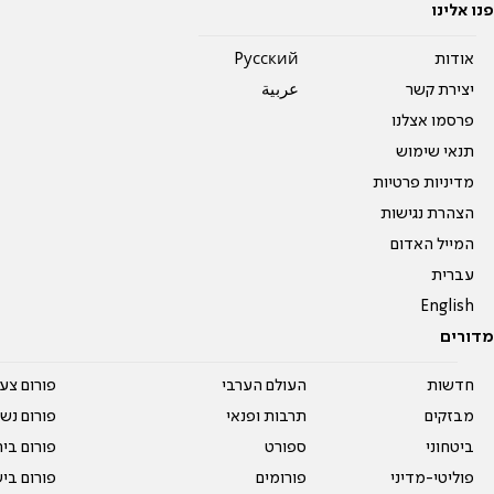
פנו אלינו
אודות
Pусский
יצירת קשר
عربية
פרסמו אצלנו
תנאי שימוש
מדיניות פרטיות
הצהרת נגישות
המייל האדום
עברית
English
מדורים
חדשות
העולם הערבי
פורום צע
מבזקים
תרבות ופנאי
פורום נשו
ביטחוני
ספורט
פורום בי
פוליטי-מדיני
פורומים
פורום בי