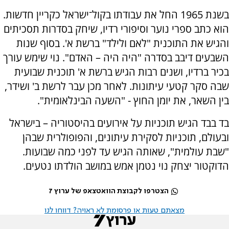
בשנת 1965 החל את עבודתו בקול־ישראל כקריין חדשות.
הוא כתב ספרי נוער וסיפורי רדיו, שיחק בסדרות תסכיתים
והגיש את התוכנית "לאם ולילד" ברשת א'. בסוף שנות
השבעים דיבב בסדרה "היה היה – האדם". נוי שימש עורך
בכיר ברדיו, ושנים רבות הגיש ברשת א' תוכנית שבועית
שבה סקר קטעי עיתונות. לאחר מכן עבר לרשת ב' ושידר,
בין השאר, את יומן החוץ - "השעה הבינלאומית".
בד בבד הגיש תוכניות על אירועים בהיסטוריה – בישראל
ובעולם, תוכניות לסקירת עיתונים, והפופולרית שבהן
"שבת עולמית", שאותה הגיש עד לפני כמה שבועות.
הדוקטור יצחק נוי נטמן אמש במושב הולדתו נטעים.
הצטרפו לקבוצת הוואטצאפ של ערוץ 7
מצאתם טעות או פרסומת לא ראויה? דווחו לנו