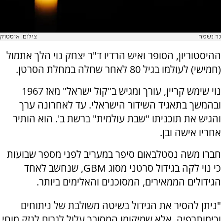
נר נשמה
צילום: איסטוק
ההיסטוריון, הסופר ואיש הרדיו ד"ר יצחק נוי הלך אתמול
(חמישי) לעולמו בגיל 80 לאחר שחלה במחלת הסרטן.
נוי שימש קריין, עורך ומגיש ב"קול ישראל" מאז 1967
ובהמשך בתאגיד השידור הישראלי. עד לאחרונה ערך
והגיש את תוכניתו "שבת עולמית" ברשת ב'. הוא הותיר
אחריו אישה ובן.
חברו משה נסטלבאום סיפר במעריב לפני מספר שבועות
כי נוי לקה בגידול סרטני מסוג GBM, שנחשב לאחד
הגידולים הממאירים, המסוכנים והאלימים ביותר.
"ניתן להסיר את הגידול בשיטה משולבת של ניתוחים
וכימותרפיה, אלא שמיקומו המסובך עלול לגרום לנזק מוחי