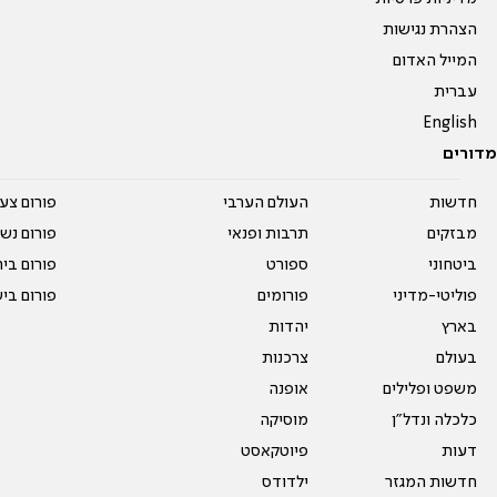
הצהרת נגישות
המייל האדום
עברית
English
מדורים
חדשות
העולם הערבי
פורום צע
מבזקים
תרבות ופנאי
פורום נשו
ביטחוני
ספורט
פורום בי
פוליטי-מדיני
פורומים
פורום בי
בארץ
יהדות
בעולם
צרכנות
משפט ופלילים
אופנה
כלכלה ונדל"ן
מוסיקה
דעות
פיוטקאסט
חדשות המגזר
ילדודס