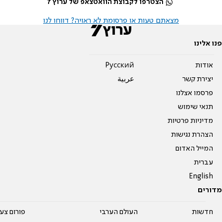
הצטרפו לקבוצת הוואטצאפ של ערוץ 7
מצאתם טעות או פרסומת לא ראויה? דווחו לנו
פנו אלינו
אודות
Pусский
יצירת קשר
عربية
פרסמו אצלנו
תנאי שימוש
מדיניות פרטיות
הצהרת נגישות
המייל האדום
עברית
English
מדורים
חדשות
העולם הערבי
פורום צע