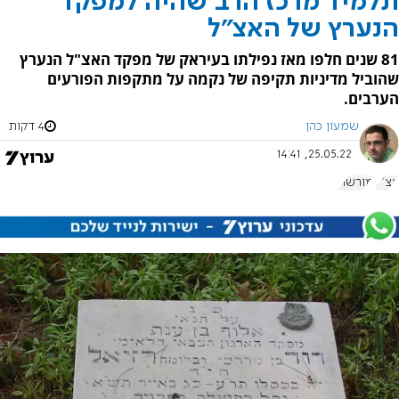
תלמיד מרכז הרב שהיה למפקד
הנערץ של האצ"ל
81 שנים חלפו מאז נפילתו בעיראק של מפקד האצ"ל הנערץ
שהוביל מדיניות תקיפה של נקמה על מתקפות הפורעים
הערבים.
שמעון כהן
4 דקות
25.05.22, 14:41
אצ"ל
מורשת