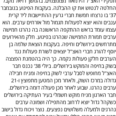
תפקידי האצ"ל היו מאוד מצומצמים. בהמשך רזיאל מקבל
החלטה לנטוש את קו ההבלגה. בעקבות הפיגוע בנובמבר
37' בו נרצחו חמשת חברי גרעין ההתיישבות ליד קרית
ענבים והוא יוצא לפעולות תגמול מול אזרחים ערבים. הוא
עצמו עומד בראש ההתקפה הראשונה בה נהרגו חמישה
ערבים תמורת החמישה שנהרגו בפיגוע. חלק מהאירועים
מתרחשים בירושלים וחיפה. בעקבות הוצאת שלמה בן
יוסף להורג חברי האצ"ל יוצאים לשורת פעולות נגד
הערבים חלקן פעולות נקמה. כך היה בהטמנת הפצצה
בשוק בחיפה והמוקש בירושלים. ביולי 38' נכנס חבר
האצ"ל מחופש לסבל ערבי לשוק בחיפה ומניח חבילה
גדולה במרכז השוק, ולאחר מכן המטען מתפוצץ ו-21
ערבים נהרגו. שבוע לאחר מכן פעולה דומה בירושלים.
חבר הארגון מניח מוקש חשמלי בעיר העתיקה בירושלים
כשקהל גדול יוצא לרחוב מהתפילה ושמונה ערבים
נהרגים ולמעלה משלושים נפצעים. נוצר ויכוח גדול בישוב