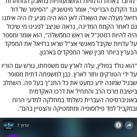
"מדובר באחת הדמויות המשמעותיות במאבק המחתרות
נגד הקלגס הבריטי", אומר מיטשניק. "הסיפור של דוד
רזיאל מעלה את השאלה לאן הוא היה מגיע לו היה איתנו
גם לאחר הקמת המדינה, נראה שניצב לפנינו מי שיכול
היה להיות רמטכ"ל או ראש הממשלה", הוא אומר ומספר
על עדויות שקיבל מאנשי אצ"ל שראו ברזיאל את המפקד
הנערץ ביותר מבין שאר המפקדים בארגון.
"הוא נולד בפולין, עלה לארץ עם משפחתו, גורש עם הוריו
על ידי הטורקים וחזר לארץ. כבן למשפחה דתית מסופר
שבגיל שמונה ידע כמעט את כל התנ"ך בעל פה. השתלב
בישיבת מרכז הרב והתחיל את דרכו האקדמית
באוניברסיטה העברית כשלמד במחלקה למדעי הרוח
ובמקביל למד פילוסופיה ומתמטיקה והצטיין בהם".