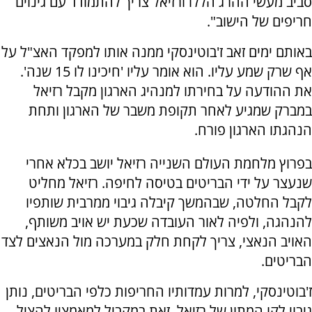
סביב מעשי ההרג הללו ורזיאל צריך להתמודד עם גינוים
חריפים של הישוב".
באותם ימים זאב ז'בוטינסקי ממנה אותו למפקד האצ"ל על
אף שרק שמע עליו. הוא אומר עליו 'חיכינו לו 15 שנה'.
את ההודעה על בחירתו למנהיג הארגון מקבל רזיאל
במברק שמגיע לאחר תקופת משבר של הארגון ותחת
הנהגתו הארגון פורח.
בפרוץ מלחמת העולם השנייה רזיאל יושב בכלא אחרי
שנעצר על ידי הבריטים בטיסה לחיפה. רזיאל מחליט
לקבל החלטה, שבהמשך קיבלה גיבוי ממרבית שותפיו
להנהגה, ולפיה לאור העובדה שכעת יש אויב משותף,
האויב הנאצי, צריך לקחת חלק במערכה מול הנאצים לצד
הבריטים.
ז'בוטינסקי, למרות עמדותיו החריפות כלפי הבריטים, נותן
גיבוי לקו המתון של רזיאל. זאת במקביל למאמציו להציל