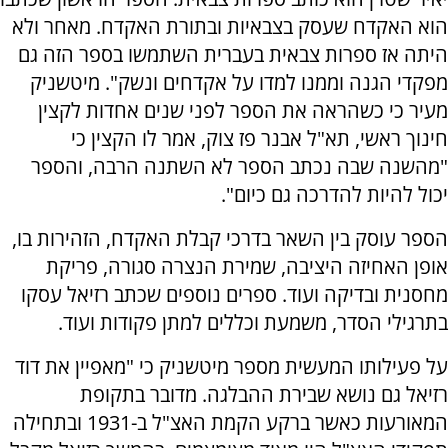
הוא האקדח שעסק בצבאיות ובתורת האקדח. מאחר ולא
היתה אז ספרות צבאית בעברית השתמשו בספר הזה גם
מפקדי הגנה וממנו למדו על אקדחים ונשק". מיטשניק
מעיר כי כשהראה את הספר לפני שנים אחדות לקצין
חינוך ראשי, תא"ל אבנר פז צוק, אמר לו הקצין כי
"מהשנה שבה נכתב הספר לא השתנה הרבה, והספר
יכול להיות להדרכה גם כיום".
הספר עוסק בין השאר בדרכי קבלת האקדח, הזהירות בו,
אופן האחיזה היציבה, שמירת הנצרה סגורה, פריקת
מחסנית ובדיקה ועוד. ספרים נוספים שכתב רזיאל עסקו
בתרגילי הסדר, משמעת וכללים למתן פקודות ועוד.
על פעילותו המעשית מספר מיטשניק כי "מאפיין את דוד
רזיאל גם נושא שבירת ההבלגה. מדובר בתקופת
המאורעות כאשר ברקע הקמת האצ"ל ב-1931 ובתחילה