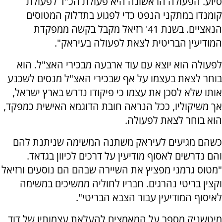
סיוע. הפעולה הראשונה היא פעולת הכ"ד לפעולת
קומנדו במתקני הנפט כדי לפגוע בתדלוק המטוסים
הנאציים. בשנת 41' רזיאל מקבל בקשה ממפקדת
המודיעין הבריטית לצאת לפעולה בעיראק".
לפעולה הוא יוצא עם עוד ארבעה מבכירי האצ"ל. הוא
בוחר לצאת בעצמו על אף שבכירי האצ"ל מנסים לשכנע
אותו שלא לסכן את עצמו כי פיקודו נדרש בארץ ישראל,
אך משיקוליו, ככל הנראה חובת הדוגמא האישית כמפקד,
הוא בוחר לצאת לפעולה.
כשהם מגיעים לעיראק משתנה המשימה שניתנת להם
והם נדרשים לאסוף מודיעין על דרכים לכיוון בגדאד.
"מטוס גרמני מפציץ את השיירה שבהם הם נוסעים ורזיאל
וקצין בריטי נהרגים. חבריו לחוליה ממשיכים במשימה
לאיסוף המודיעין עבור הצבא הבריטי".
מיטשניק מספר על המאמצים להעלאת עצמותיו של דוד