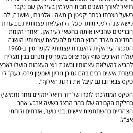
רזיאל לאורך השנים מבית העלמין בעיראק שם נקבר
כשעל מצבתו נכתב 'קפטן בן משה'. אלמנתו, שושנה, לה
נישא שנה לפני מותו, פעלה להעלאת עצמותיו גם בעזרת
הבריטים שהביאו אותה בחשאי לעיראק. "אחרי הקמת
המדינה משרד החוץ התגייס להעלאת עצמותיו הושגה
הסכמה עיראקית להעברת עצמותיו לקפריסין. ב-1960
עולה הארכיבישוף קפריציוס בקפריסין מנחם בגין מצליח
להביא להעלאת עצמותיו ובשנת 61' העצמות הועלו לארץ
בעזרת אישים רבים בהם גם בן גוריון ושמעון פרס. נערך לו
טקס צבאי ובו גם קיבל את דרגת האלוף".
הטקס הממלכתי לזכרו של דוד רזיאל יתקיים מחר (חמישי)
בחלקת הקבורה שלו בהר הרצל בשעה ארבע אחר
הצהריים בהשתתפות אישים, בני נוער, אזרחים ולוחמי
אצ"ל.