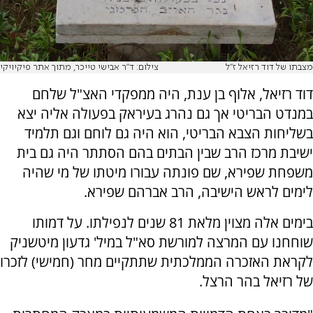
מצבתו של דוד רזיאל ז"ל
צילום: ד"ר אבישי טייכר, מתוך אתר פיקיויקי
דוד רזיאל, אלוף בן ענת, היה ממפקדי האצ"ל שלחם
במנדט הבריטי אך גם נהרג בעיראק בפעולה אליה יצא
בשליחות הצבא הבריטי, הוא היה גם לוחם וגם תלמיד
ישיבת מרכז הרב שבין הבתים בהם הסתתר היה גם בית
משפחת שפירא, שם פונתה עבורו מיטתו של מי שהיה
לימים לראש הישיבה, הרב אברהם שפירא.
בימים אלה מצוין מלאת 81 שנים לנפילתו. על דמותו
שוחחנו עם המרצה למורשת סא"ל במיל' גדעון מיטשניק
לקראת האזכרה הממלכתית שתתקיים מחר (חמישי) לזכרו
של רזיאל בהר הרצל.