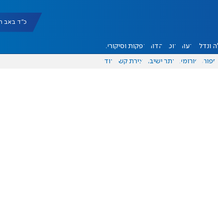
כ"ד באב תשפ"ו |
 ונדל"ן
דעות
אוכל
יהדות
הפקות וסיקורים
ספורט
פורומים
אתר ישיבה
יצירת קשר
עוד