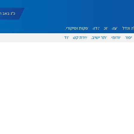
כ"ג באב תשפ"ו |
 ונדל"ן
דעות
אוכל
יהדות
הפקות וסיקורים
ספורט
פורומים
אתר ישיבה
יצירת קשר
עוד