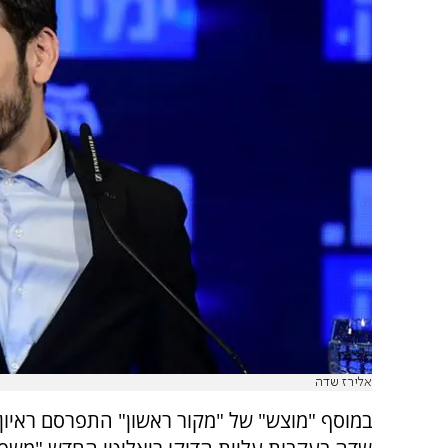
אלירז שדה
במוסף "מוצש" של "מקור ראשון" התפרסם ראיון 