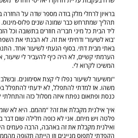
שדה בעקבות עליית הדוקו ריאליטי החדש "משפ
בראיון לרחלי מלק בודה מספר שדה על החזרה ב
תהליך שמתרחש כבר שמונה שנים פלוס-מינוס. 
ליד הבית כל מיני חבר'ה חוזרים בתשובה וכל הזמן
'בוא לשיעור' ודחיתי את זה. לא הבנתי את השפה 
באתי מבית דתי. בסוף הגעתי לשיעור אחד. התנג
הערמתי קשיים, לא היה כיף להעביר לי שיעור, א
המשיכו לקרוא לי.
''ומשיעור לשיעור נפלו לי קצת אסימונים. ובשל
משהו. אז למדתי להתפלל, לא ידעתי להתפלל בכל
כנסת ופתאום נפתח איזה מסלול כזה והתחלתי 
איך אילנית מקבלת את זה? "מהמם. היא לא שומר
פלטה ויש מיחם. אני לא כופה חלילה שום דבר בבי
ואילנית מקבלת את זה באהבה, הרבה פעמים היא 
הקפדתי לתפוס מניינים וזו הייתה תקופה מהממת