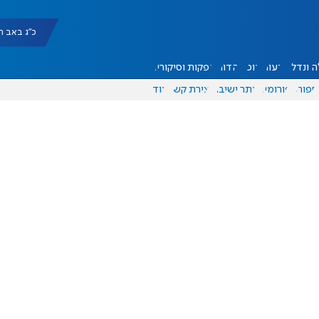
כ"ג באב תשפ"ו |
 ונדל"ן
דעות
אוכל
יהדות
הפקות וסיקורים
ספורט
פורומים
אתר ישיבה
יצירת קשר
עוד