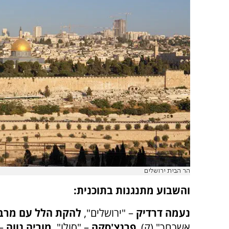
הר הבית ירושלים
והשבוע מתנגנות בתוכנית:
נעמה דרדיק
– "ירושלים",
להקת הלל עם מרב 
אשכחך" (ק),
פרנצ'סקה
– "סולו",
מוריה נווה
–