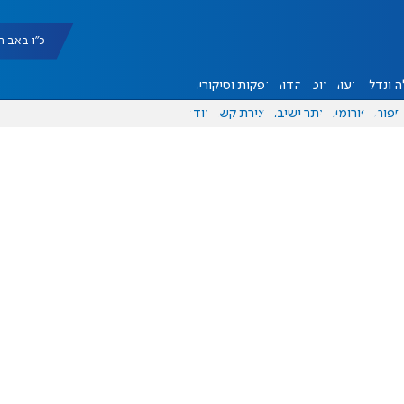
כ"ו באב תשפ"ו |
 ונדל"ן
דעות
אוכל
יהדות
הפקות וסיקורים
ספורט
פורומים
אתר ישיבה
יצירת קשר
עוד