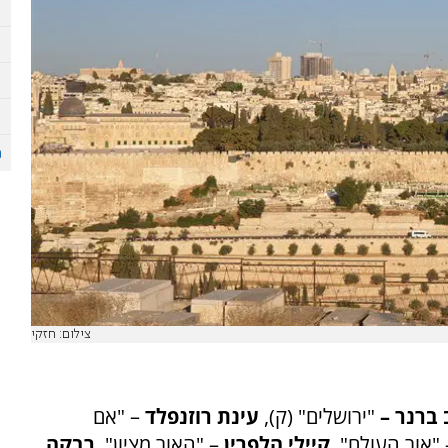
צילום: חזקי
ברנר –
"ירושלים" (ק),
עינת רוזנפלד
– "אם
 "אור העולם",
קיילי הלפרין
– "האור מציון",
רבקה