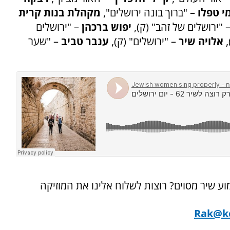
י טפלו
– "ברוך בונה ירושלים",
מקהלת בנות קרית
 "ירושלים של זהב" (ק),
יפוש ברכהן
– "ירושלים
אלויה שיר
– "ירושלים" (ק),
ענבר טביב
– "שער
שישי ב 09:00. בא לכן לשמוע שיר מסוים? רוצות לשלוח אלינו את המוזיקה
Rak@ko