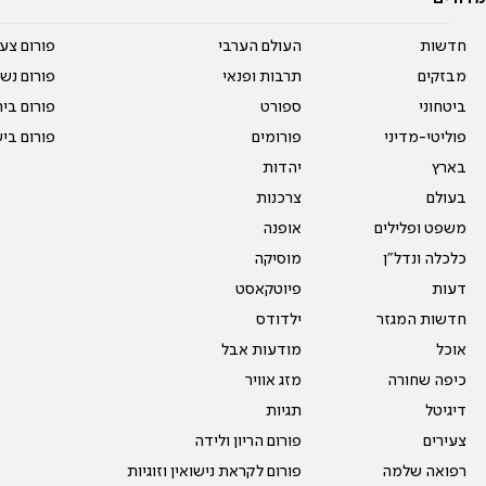
חדשות
העולם הערבי
פורום צע
מבזקים
תרבות ופנאי
פורום נשו
ביטחוני
ספורט
פורום בי
פוליטי-מדיני
פורומים
פורום בי
בארץ
יהדות
בעולם
צרכנות
משפט ופלילים
אופנה
כלכלה ונדל"ן
מוסיקה
דעות
פיוטקאסט
חדשות המגזר
ילדודס
אוכל
מודעות אבל
כיפה שחורה
מזג אוויר
דיגיטל
תגיות
צעירים
פורום הריון ולידה
רפואה שלמה
פורום לקראת נישואין וזוגיות