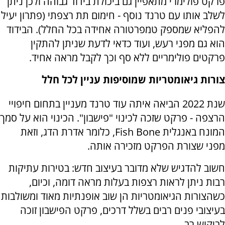
פרקט פולימרי מתאפיין גם ביכולת בידוד גבוהה ולכן ניתן
לשלב אותו עם טרנד נוסף - חימום תת רצפתי (פתרון יעיל
להפליא שמספק טמפרטורה אחידה בכל החלל). הבידוד
הוא גם מפני רעש, ועוד כדאי לדעת שניתן להתקין
פרקטים פולימריים ללא סף וכך לקבל מראה אחיד.
צורות גיאומטריות שמוסיפות עניין לכל חלל
שנת 2022 הביאה איתה עוד טרנד מעניין בתחום חיפויי
הרצפה - פרקט שזכה לכינוי "פישבון". הכינוי הוא על סמך
המונח באנגלית Fish Bone, כלומר אדרת הדג, וזאת
מפני שצורת הפרקט מזכירה אותה.
חשוב להדגיש שלא מדובר בעיצוב חדש: בטירות עתיקות
רבות ניתן לראות רצפות בעלות מראה דומה, וכיום,
כשהצורות הגיאומטריות הן שוב אופנתיות מאוד ומשולבות
בעיצובי פנים רבים בשלל דרכים, פרקט הפישבון זוכה
לביקוש רב.