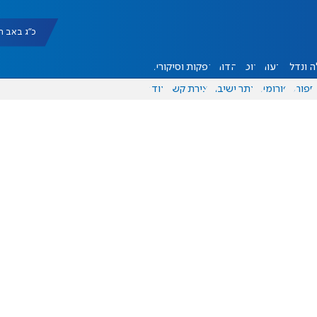
כ"ג באב תשפ"ו |
 ונדל"ן
דעות
אוכל
יהדות
הפקות וסיקורים
ספורט
פורומים
אתר ישיבה
יצירת קשר
עוד