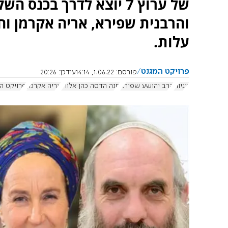
של ערוץ 7 יוצא לדרך בכ
והרבנית שפירא, אריה אקרמן וח
עלות.
פרויקט המגנט
פורסם:
1.06.22, 14:14
עודכן:
20:26
זוגיות
הרב יהושע שפירא
חנה הדסה כהן אלורו
אריה אקרמן
פרויקט ה