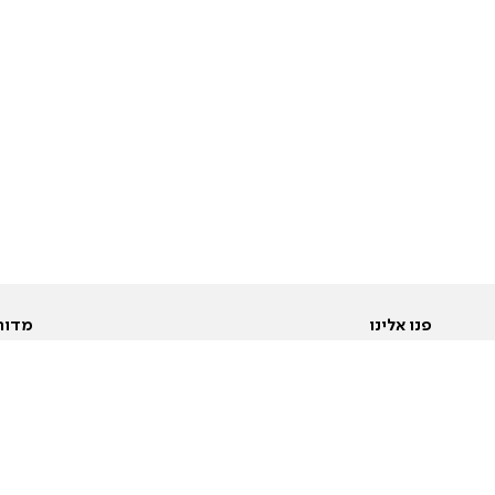
פנו אלינו
מדור
אודות
Pусский
חד
יצירת קשר
عربية
מב
פרסמו אצלנו
בי
תנאי שימוש
פו