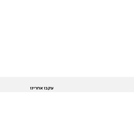
עקבו אחרינו
ות
טוויטר
ם הריון ולידה
פייסבוק
ום לקראת נישואין וזוגיות
אינסטגרם
ום צעירים מעל עשרים
יוטיוב