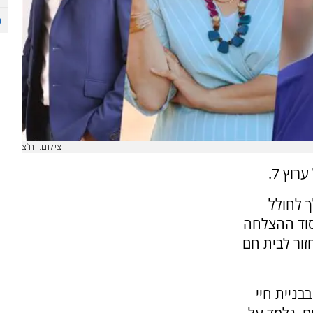
צילום: יח"צ
רוץ 7.
ך לחולל
וד ההצלחה
זור לבית חם
בניית חיי