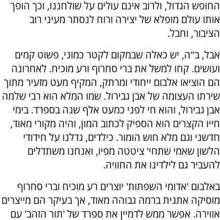
החופש הגדול, ולרוב אינם עולים על שולחננו, וכך הופך
אותו עולם מופלא של יצירה ורוח לנסתר מעיני רוב
הציבור, וחבל.
אבל, ב"ה, יש כאלה שבמקום לקטר כמוני, פשוט קמים
ועושים. קחו למשל את ברי סחרוף ורע מוכיח. לאחרונה
הם הוציאו אלבום ייחודי ומרתק, המקיף מעט מזעיר מתוך
שירתו העצומה של אבן גבירול. שמו המלא הוא רבי שלמה
אבן גבירול, והוא חי לפני כמעט אלף שנה בספרד. בימי
חייו הקצרים הוא הספיק לכתוב המון, והיה מקורי מאוד,
חדשני וגם מלא חוש הומור. כילדים, גדלנו על חידודי
הלשון שאמי שתחי' ציטטה מפיו, ואנחנו משתדלים
להעביר גם לילדינו את החוויה.
באלבום 'אדומי השפתות' יוצרים רע מוכיח וברי סחרוף
מוסיקה אתנית ברמה גבוהה מאוד, אך בעיקר הם מייצרים
אווירה. אפשר ממש לדמיין את ספרד של 'תור הזהב' עם