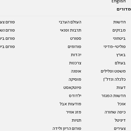
English
מדורים
חדשות
העולם הערבי
פורום צע
מבזקים
תרבות ופנאי
פורום נשו
ביטחוני
ספורט
פורום בי
פוליטי-מדיני
פורומים
פורום בי
בארץ
יהדות
בעולם
צרכנות
משפט ופלילים
אופנה
כלכלה ונדל"ן
מוסיקה
דעות
פיוטקאסט
חדשות המגזר
ילדודס
אוכל
מודעות אבל
כיפה שחורה
מזג אוויר
דיגיטל
תגיות
צעירים
פורום הריון ולידה