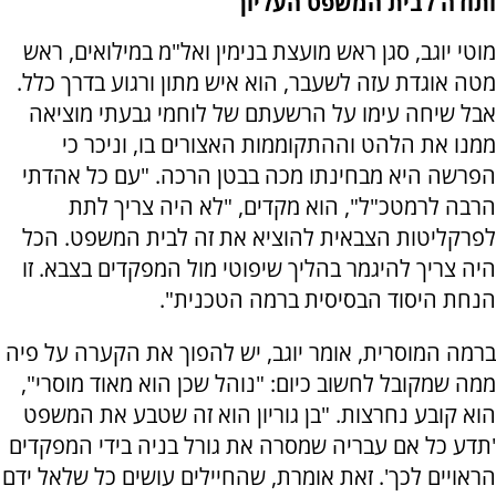
ותודה לבית המשפט העליון
מוטי יוגב, סגן ראש מועצת בנימין ואל"מ במילואים, ראש
מטה אוגדת עזה לשעבר, הוא איש מתון ורגוע בדרך כלל.
אבל שיחה עימו על הרשעתם של לוחמי גבעתי מוציאה
ממנו את הלהט וההתקוממות האצורים בו, וניכר כי
הפרשה היא מבחינתו מכה בבטן הרכה. "עם כל אהדתי
הרבה לרמטכ"ל", הוא מקדים, "לא היה צריך לתת
לפרקליטות הצבאית להוציא את זה לבית המשפט. הכל
היה צריך להיגמר בהליך שיפוטי מול המפקדים בצבא. זו
הנחת היסוד הבסיסית ברמה הטכנית".
ברמה המוסרית, אומר יוגב, יש להפוך את הקערה על פיה
ממה שמקובל לחשוב כיום: "נוהל שכן הוא מאוד מוסרי",
הוא קובע נחרצות. "בן גוריון הוא זה שטבע את המשפט
'תדע כל אם עבריה שמסרה את גורל בניה בידי המפקדים
הראויים לכך'. זאת אומרת, שהחיילים עושים כל שלאל ידם