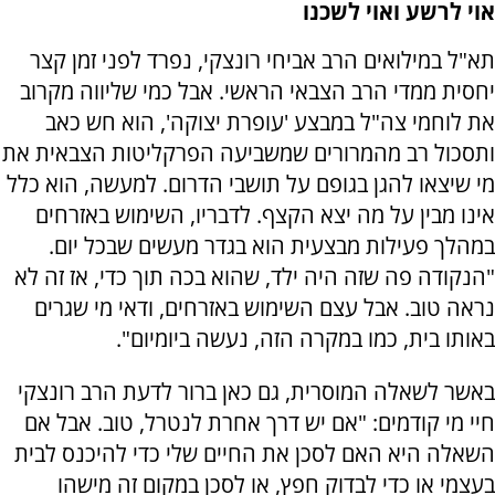
אוי לרשע ואוי לשכנו
תא"ל במילואים הרב אביחי רונצקי, נפרד לפני זמן קצר
יחסית ממדי הרב הצבאי הראשי. אבל כמי שליווה מקרוב
את לוחמי צה"ל במבצע 'עופרת יצוקה', הוא חש כאב
ותסכול רב מהמרורים שמשביעה הפרקליטות הצבאית את
מי שיצאו להגן בגופם על תושבי הדרום. למעשה, הוא כלל
אינו מבין על מה יצא הקצף. לדבריו, השימוש באזרחים
במהלך פעילות מבצעית הוא בגדר מעשים שבכל יום.
"הנקודה פה שזה היה ילד, שהוא בכה תוך כדי, אז זה לא
נראה טוב. אבל עצם השימוש באזרחים, ודאי מי שגרים
באותו בית, כמו במקרה הזה, נעשה ביומיום".
באשר לשאלה המוסרית, גם כאן ברור לדעת הרב רונצקי
חיי מי קודמים: "אם יש דרך אחרת לנטרל, טוב. אבל אם
השאלה היא האם לסכן את החיים שלי כדי להיכנס לבית
בעצמי או כדי לבדוק חפץ, או לסכן במקום זה מישהו