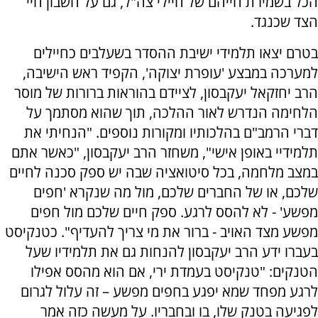
הכל בשמירת חייהם של חיילי צה"ל, גם על חשבון חיי
הצד שכנגד.
בטרם יצאו תלמידי ישיבת ההסדר בשעלבים כחיילים
למערכה במבצע 'עופרת יצוקה', הקפיד ראש הישיבה,
הרב יחזקאל יעקבסון, לציידם בהוראות ברורות של מוסר
הלחימה הנדרש לאור ההלכה, תוך שהוא מסתמך על
דברי הרמב"ם בהלכותיו ומקורות נוספים. "הנחיתי את
תלמידיי באופן אישי", משחזר הרב יעקבסון, "כאשר אתם
במצב מלחמה, בכל סיטואציה שבה יש ספק סכנה לחיים
שלכם, או של החברים שלכם, מול מה שנקרא 'חפים
מפשע' - לא להסס לרגע. ספק חיים שלכם מול חפים
מפשע מצד האויב - ברור את מי צריך להעדיף". כטנקיסט
בעברו ידע הרב יעקבסון להנחות גם את תלמידיו שעל
הטנקים: "טנקיסט בעמדת ירי, אם הוא מהסס אפילו
לרגע מפחד שמא יפגע בחפים מפשע – זה עלול לגרום
לפגיעה בטנק שלו, בו ובחבריו. על מעשה כזה אמר