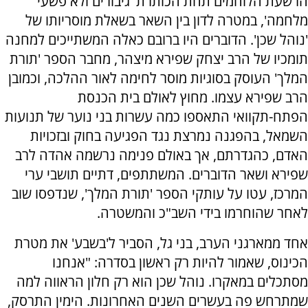
הרשעת הלוחמים תחת הכותרת 'גיבורים ולא פשעי
מלחמה', במטרה לדון בין השאר בשאלת מוסריותו של
'נוהל שכן'. הדוברים היו ברובם כאלה המשתייכים למחנה
תומכיו של הרב יצחק שפירא מיצהר, מחבר הספר 'תורת
המלך' העוסק בסוגיות מוסר לחימה לאור ההלכה, וכמובן
הרב שפירא עצמו. מחוץ לאולם בית הכנסת
הפתח-תקוואי התאספו כמה עשרות בני נוער של תנועות
השמאל, בהפגנה נמרצת נגד הפגיעה בחוק ובזכויות
האדם, כהגדרתם, אך באולם פנימה נרשמה אהדה לרב
שפירא ושאר הדוברים. המשתתפים, דתיים תושבי ערי
המרכז, עטו על עותקי הספר 'תורת המלך', שנדפסו שוב
לאחר שהוחרמו בידי השב"כ והמשטרה.
אחד ממארגני הערב, בני גל, הסביר ל'בשבע' את מטרת
הכינוס, שאמור להיות רק ראשון בסדרה: "אנחנו
מסתכלים במאקרו. נוהל שכן הוא רק חלון הראווה למה
שמתרחש פה בעשרים השנים האחרונות. הימין התרסק,