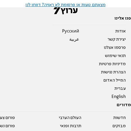
מצאתם טעות או פרסומת לא ראויה? דווחו לנו
פנו אלינו
אודות
Pусский
יצירת קשר
عربية
פרסמו אצלנו
תנאי שימוש
מדיניות פרטיות
הצהרת נגישות
המייל האדום
עברית
English
מדורים
חדשות
העולם הערבי
פורום צע
מבזקים
תרבות ופנאי
פורום נשו