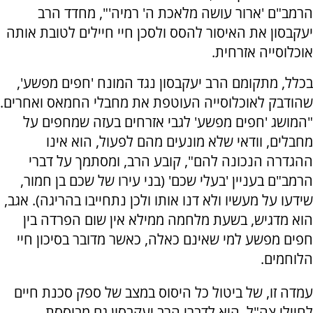
הרמב"ם 'ארור עושה מלאכת ה' רמיה'", מחדד הרב
יעקבסון את האיסור להסס ולסכן חיי חיילים לטובת אותה
אוכלוסייה אזרחית.
בכלל, מתקומם הרב יעקבסון נגד המונח 'חפים מפשע',
שהודבק לאוכלוסייה העוטפת את מחבלי החמאס ואחרים.
"המושג 'חפים מפשע' לגבי אזרחים בעזה שמחפים על
מחבלים, וודאי שלא מונעים מהם לפעול, הוא אינו
ההגדרה הנכונה להם", קובע הרב, ומסתמך על דברי
הרמב"ם בעניין 'בעלי שכם' (בני עירו של שכם בן חמור,
שידעו על מעשיו ולא דנו אותו ולכן נתחייבו בהריגה). אגב,
הוא מדגיש, בשעת מלחמה ממילא אין שום הפרדה בין
חפים מפשע למי שאינם כאלה, כאשר מדובר בסיכון חיי
הלוחמים.
עמדה זו, של ביטול כל היסוס במצב של ספק סכנת חיים
לחיילי צה"ל, היא לדברי הרב יעקבסון גם מבוססת