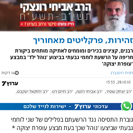
זהירות, פרקליטים מאחוריך
רבנים, קצינים בכירים ומומחים לאתיקה מותחים ביקורת
חריפה על הרשעת לוחמי גבעתי בביצוע 'נוהל ילד' במבצע
'עופרת יצוקה'
חגית רוטנברג
14 דקות
28.10.10, 15:53
הרב יצחק שפירא
הרב אביחי רונצקי
הרב חיים רטיג
הרב יחזקאל יעקבסון
גוברת התסיסה נגד הרשעתם בפלילים של שני לוחמי
גבעתי שביצעו 'נוהל שכן' בעת מבצע עופרת יצוקה *