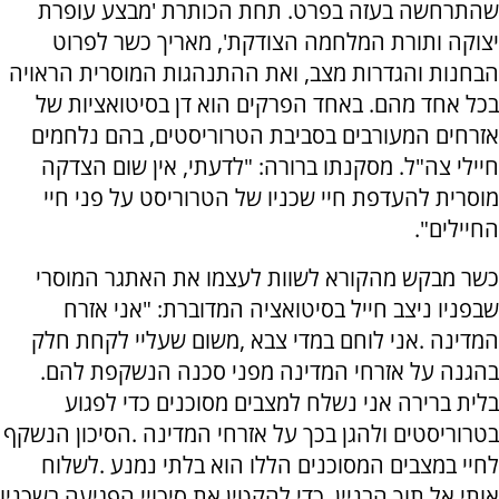
שהתרחשה בעזה בפרט. תחת הכותרת 'מבצע עופרת
יצוקה ותורת המלחמה הצודקת', מאריך כשר לפרוט
הבחנות והגדרות מצב, ואת ההתנהגות המוסרית הראויה
בכל אחד מהם. באחד הפרקים הוא דן בסיטואציות של
אזרחים המעורבים בסביבת הטרוריסטים, בהם נלחמים
חיילי צה"ל. מסקנתו ברורה: "לדעתי, אין שום הצדקה
מוסרית להעדפת חיי שכניו של הטרוריסט על פני חיי
החיילים".
כשר מבקש מהקורא לשוות לעצמו את האתגר המוסרי
שבפניו ניצב חייל בסיטואציה המדוברת: "אני אזרח
המדינה .אני לוחם במדי צבא ,משום שעליי לקחת חלק
בהגנה על אזרחי המדינה מפני סכנה הנשקפת להם.
בלית ברירה אני נשלח למצבים מסוכנים כדי לפגוע
בטרוריסטים ולהגן בכך על אזרחי המדינה .הסיכון הנשקף
לחיי במצבים המסוכנים הללו הוא בלתי נמנע .לשלוח
אותי אל תוך הבניין, כדי להקטין את סיכויי הפגיעה בשכניו