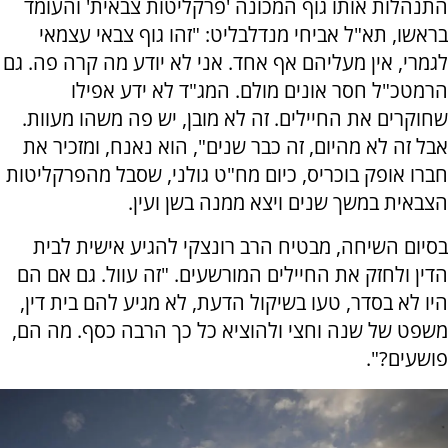
התנהלות אותו גוף המכונה 'פרקליטות צבאית' והעומד
בראשו, תא"ל אביחי מנדלבליט: "זהו גוף צבאי עצמאי
לגמרי, אין מעליהם אף אחד. אני לא יודע מה קרה פה. גם
הרמטכ"ל חסר אונים מולם. המג"ד לא ידע אפילו
שחוקרים את החיילים. זה לא מובן, יש פה משהו מעוות.
אבל זה לא מהיום, זה כבר שנים", הוא נאנח, ומזכיר את
חברו אופק בוכריס, כיום מח"ט גולני, שסבל מהפרקליטות
הצבאית במשך שנים ויצא ממנה בשן ועין.
בסיום השיחה, מבטיח הרב רונצקי להגיע אישית לבית
הדין ולחזק את החיילים המורשעים. "זה עוול. גם אם הם
היו לא בסדר, טעו בשיקול הדעת, לא מגיע להם בית דין,
משפט של שנה וחצי ולהוציא כל כך הרבה כסף. מה הם,
פושעים?".