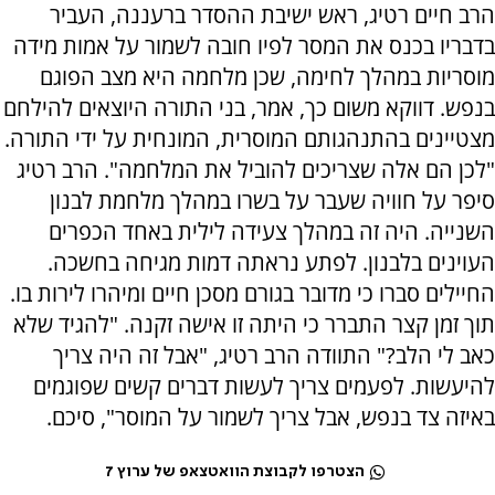
הרב חיים רטיג, ראש ישיבת ההסדר ברעננה, העביר
בדבריו בכנס את המסר לפיו חובה לשמור על אמות מידה
מוסריות במהלך לחימה, שכן מלחמה היא מצב הפוגם
בנפש. דווקא משום כך, אמר, בני התורה היוצאים להילחם
מצטיינים בהתנהגותם המוסרית, המונחית על ידי התורה.
"לכן הם אלה שצריכים להוביל את המלחמה". הרב רטיג
סיפר על חוויה שעבר על בשרו במהלך מלחמת לבנון
השנייה. היה זה במהלך צעידה לילית באחד הכפרים
העוינים בלבנון. לפתע נראתה דמות מגיחה בחשכה.
החיילים סברו כי מדובר בגורם מסכן חיים ומיהרו לירות בו.
תוך זמן קצר התברר כי היתה זו אישה זקנה. "להגיד שלא
כאב לי הלב?" התוודה הרב רטיג, "אבל זה היה צריך
להיעשות. לפעמים צריך לעשות דברים קשים שפוגמים
באיזה צד בנפש, אבל צריך לשמור על המוסר", סיכם.
הצטרפו לקבוצת הוואטצאפ של ערוץ 7