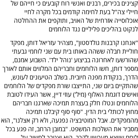
קצינים בכירים, רבנים ואנשי רוח קובעים כי חייהם של
חיילי צה"ל בעת לחימה קודמים בכל מקרה לחיי
אוכלוסייה אזרחית של האויב, ותוקפים את ההחלטה
לנקוט בהליכים פליליים נגד הלוחמים
"אנחנו קרבנות גולדסטון", מצהיר עזריאל דותן, מפקד
חוליית חבלה ששהה באותו בית עם שני לוחמי גבעתי
שהורשעו לאחרונה בביצוע 'נוהל ילד'. השבוע אמנם,
מספר דותן, חשו הלוחמים וחבריהם המלווים אותם לאורך
הדרך, בנקודת מפנה חיובית. בשלב הטיעונים לעונש,
שהתקיים ביום שני, התייצבו שורת מפקדים של הלוחמים
ואישים דוגמת האלוף (מיל') עוזי דיין, אשר העידו לטובת
הלוחמים ונטלו חלק בעצרת תמיכה שארגנו חבריהם
מחוץ לכותלי בית הדין. "סוף סוף קיבלנו תמיכה
מהמפקדים. אבל המוטיבציה נפגעה, ולא רק אצלנו", הוא
מסביר את השלכות המשפט. "במובן הרחב, זה פגע בכל
לוחם שייצא מעכשיו לקרב. הוא יצטרך לחשוב על