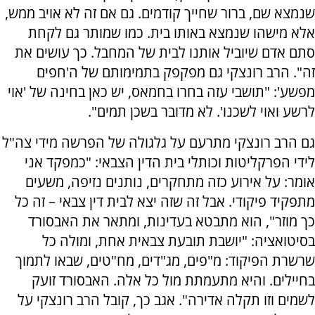
שנמצא שם, ברור שחייך קודמים. גם אם זה לא אויב ממש,
אלא מישהו שנמצא באותו בית. כמו שמותר גם לקחת
סתם אדם שיוביל אותנו לבית של המחבל. כך עושים את
זה". הרב רונצקי גם מפקפק בתמימותם של ה'חפים
מפשע': "תושבי עזה בחרו בחמאס, יש כאן בחינה של 'אוי
לרשע ואוי לשכנו'. לא מדובר בשכן תמים".
גם הרב רונצקי מתרעם על גלגולה של הפרשה מידי צה"ל
לידי הפרקליטות וכותלי בית הדין הצבאי: "כמפקד אני
אומר: על אירוע כזה מתחקרים, נותנים נזיפה, משעים
מתפקיד פיקודי. אבל זה שזה יצא לבית דין צבאי – זה כל
כך מוזר", הוא מתבטא בעדינות, ומתאר את האבסורד
בסיטואציה: "יושבת תובעת צבאית אחת, ומולה כל
שרשרת הפיקוד: מ"פים, מג"דים, מח"טים, שבאו לתמוך
בחיילים. והיא מתעמתת מול כל אלה. האבסורד זועק
לשמים וזו תקלה אדירה". אגב כך, קובל הרב רונצקי על