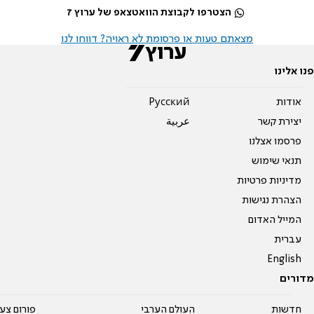
הצטרפו לקבוצת הוואטצאפ של ערוץ 7
מצאתם טעות או פרסומת לא ראויה? דווחו לנו
פנו אלינו
אודות
Pусский
יצירת קשר
عربية
פרסמו אצלנו
תנאי שימוש
מדיניות פרטיות
הצהרת נגישות
המייל האדום
עברית
English
מדורים
חדשות
העולם הערבי
פורום צע