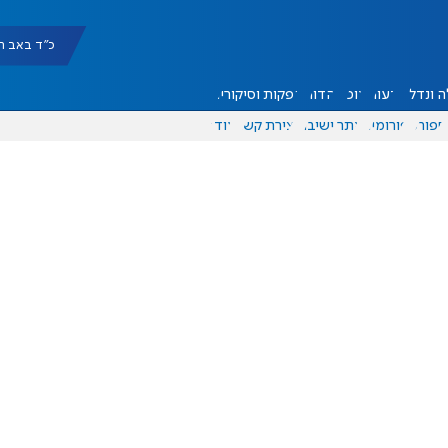
כ"ד באב תשפ"ו |
 ונדל"ן
דעות
אוכל
יהדות
הפקות וסיקורים
ספורט
פורומים
אתר ישיבה
יצירת קשר
עוד