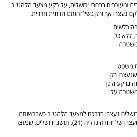
שפטי של ארגון חוננו דווח על 24 עצורים ומעוכבים ברחבי ירושלים, על רקע מצעד הלהט"ב
קם נעצרו אך ורק בשל זהותם הדתית חרדית.
רה בלשים
, ללא כל
המשטרה
ית משפט
שנעצרו רק
ה ברקע ולכן
משטרה על
רושלים נעצרו בדרכם למצעד הלהט"ב כשברשותם
אלות, גז מדמיע וכפפות. לפני כן הוארך ביממה מעצרו של יהודה גדליה (21), תושב ירושלים, שנעצר