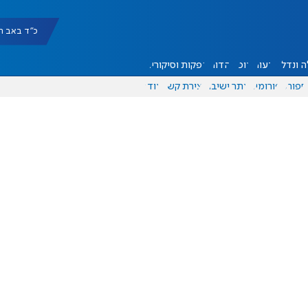
כ"ד באב תשפ"ו |
 ונדל"ן
דעות
אוכל
יהדות
הפקות וסיקורים
ספורט
פורומים
אתר ישיבה
יצירת קשר
עוד