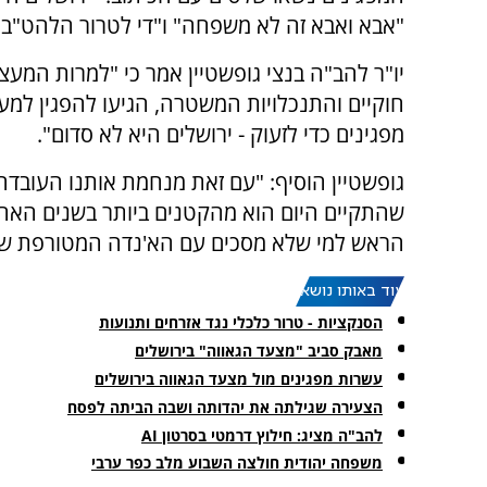
"אבא ואבא זה לא משפחה" ו"די לטרור הלהט"בי"
יו"ר להב"ה בנצי גופשטיין אמר כי "למרות המעצ
מפגינים כדי לזעוק - ירושלים היא לא סדום".
גופשטיין הוסיף: "עם זאת מנחמת אותנו העובד
שהתקיים היום הוא מהקטנים ביותר בשנים האח
הראש למי שלא מסכים עם הא'נדה המטורפת של
עוד באותו נושא:
הסנקציות - טרור כלכלי נגד אזרחים ותנועות
מאבק סביב "מצעד הגאווה" בירושלים
עשרות מפגינים מול מצעד הגאווה בירושלים
הצעירה שגילתה את יהדותה ושבה הביתה לפסח
להב"ה מציג: חילוץ דרמטי בסרטון AI
משפחה יהודית חולצה השבוע מלב כפר ערבי