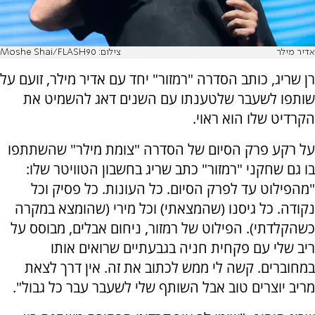
אדיר מילר
צילום: Moshe Shai/FLASH90
רן שריג, כותב הסדרה "רמזור" יחד עם אדיר מילר, זועם על
שותפו לשעבר שלטענתו עם השנים דאג להשמיט את
הקרדיט שלו הוא ראוי.
על רקע פרק הסיום של הסדרה "צומת מילר" שהשתתפו
בו גם שחקני "רמזור" כתב שריג בחשבון הטוויטר שלו:
"מהפילוט עד לפרק הסיום. כל העונות. כל פסיק וכל
נקודה. כל גיסנו (שהמצאתי) וכל מירי (שהומצא במקרה
כשהקלדתי). הפילוט של רמזור, ניחום אבלים, מבוסס על
ריב שלי עם פקחית חניה בגבעתיים שרואים אותו
במחוברים. קשה לי ממש לכתוב את זה. אין דרך לצאת
מריב יוצרים טוב אבל השותף שלי לשעבר עבר כל גבול".