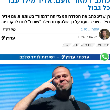
כותב 'רמזור' זועם: אדיר מילר עבר
כל גבול
רן שריג כתב את הסדרה המצליחה "רמזור" בשותפות עם אדיר
מילר. שריג כועס על כך שלטענתו מילר "שוכח" לתת לו קרדיט.
יהונתן גוטליב
1 דקות
6.06.22, 11:24
אדיר מילר
צומת מילר
רמזור
רן שריג