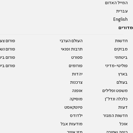
המייל האדום
עברית
English
מדורים
חדשות
העולם הערבי
פורום צע
מבזקים
תרבות ופנאי
פורום נשו
ביטחוני
ספורט
פורום בי
פוליטי-מדיני
פורומים
פורום בי
בארץ
יהדות
בעולם
צרכנות
משפט ופלילים
אופנה
כלכלה ונדל"ן
מוסיקה
דעות
פיוטקאסט
חדשות המגזר
ילדודס
אוכל
מודעות אבל
כיפה שחורה
מזג אוויר