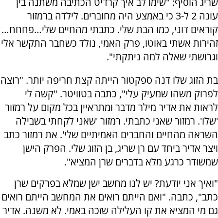
שריג הוסיף: "שימו לב איך קרדיט הכתיבה משתנה בין
עונה 2 ל-3 כי באמצע היה מחוברים. לילדה ברמזור
קוראים דוני, כמו הבת שלי. כתבתי מהחיים שלי…פחחח…
זהירות אשתי באוטו, פרק האמי, נולד כשחבר התקשר אלי
וגרושתי שאלה למה ניתקתי".
בת הזוג שלו דנה ספקטור הייתה קצת חריפה יותר. "רוצה
לפרוק משהו שמעיק עלי", כתבה בטוויטר. "קשה לי
לראות את אדיר מילר מדבר ומתראיין בכל מקום על רמזור
'שלו'. רמזור שאני כתבתי. רמזור 'שאני לקחתי בשבילה
השראה מהחיים והחברים האמיתיים שלי'. את רמזור כתב
ויצר אדיר ביחד עם רן שריג, בן הזוג שלי. הפרק הישן
שמשודר כרגע מלא בדברים שרן המציא".
"ואיך אני יודעת? יש לנו מחשב ישן שמלא בפרקים שרן
כתב", כתבה. "ואם הייתם רואים את המחשב הייתם רואים
גם מי המציא את קו העלילה שזכה באמי. לא משנה. אדיר