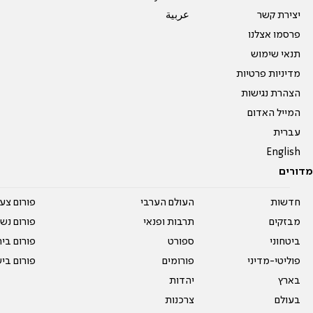
יצירת קשר
عربية
פרסמו אצלנו
תנאי שימוש
מדיניות פרטיות
הצהרת נגישות
המייל האדום
עברית
English
מדורים
חדשות
העולם הערבי
פורום צע
מבזקים
תרבות ופנאי
פורום נשו
ביטחוני
ספורט
פורום בי
פוליטי-מדיני
פורומים
פורום בי
בארץ
יהדות
בעולם
צרכנות