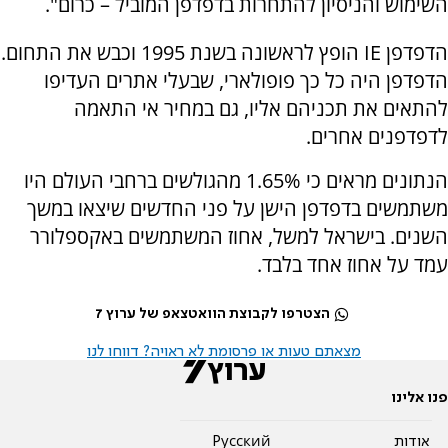
השימוש והניסיון להתחרות בדפדפן המוביל – כרום".
הדפדפן IE הופץ לראשונה בשנת 1995 וכבש את התחום.
הדפדפן היה כל כך פופולארי, שבעלי אתרים העדיפו
להתאים את תכניהם אליו, גם במחיר אי התאמה
לדפדפנים אחרים.
הנתונים מראים כי 1.65% מהגולשים ברחבי העולם היו
משתמשים בדפדפן הישן על פני החדשים שיצאו במשך
השנים. בישראל למשל, אחוז המשתמשים באקספלורר
עמד על אחוז אחד בלבד.
הצטרפו לקבוצת הוואטצאפ של ערוץ 7
מצאתם טעות או פרסומת לא ראויה? דווחו לנו
פנו אלינו
אודות
Pусский