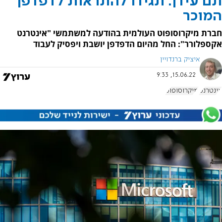
תם עידן: תגידו להתראות לדפדפן
המוכר
חברת מיקרוסופוט העולמית בהודעה למשתמשי "אינטרנט
אקספלורר": החל מהיום הדפדפן יושבת ויפסיק לעבוד
איציק ברנדויין
15.06.22, 9:33
אינטרנט
מיקרוסופוט