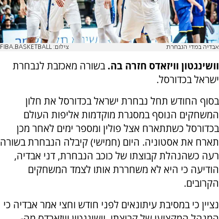
אבדיה במדי הנבחרת
צילום: FIBA.BASKETBALL
וושינגטון וויזאדס חזרה בה.
בשורה מאכזבת לנבחרת
ישראל בכדורסל.
בסוף החודש תחל נבחרת ישראל בכדורסל את חלון
המשחקים הנוסף במסגרת מוקדמות אליפות העולם
בכדורסל כשתתארח אצל פולין ומספר ימים לאחר מכן
תארח את אסטוניה. היום (חמישי) קיבלה הנבחרת בשורה
רעה כשהנהלת קבוצתו של כוכב הנבחרת, דני אבדיה,
הודיעה כי היא לא משחררת אותו לצמד המשחקים
הקרובים.
נציין כי במסיבת עיתונאים לפני חודש וחצי אמר אבדיה כי
המנהל המקצועי של קבוצתו, וושינגטון וויזארדס מה-