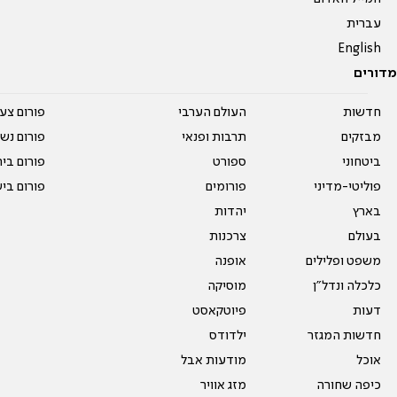
עברית
English
מדורים
חדשות
העולם הערבי
פורום צע
מבזקים
תרבות ופנאי
פורום נשו
ביטחוני
ספורט
פורום בי
פוליטי-מדיני
פורומים
פורום בי
בארץ
יהדות
בעולם
צרכנות
משפט ופלילים
אופנה
כלכלה ונדל"ן
מוסיקה
דעות
פיוטקאסט
חדשות המגזר
ילדודס
אוכל
מודעות אבל
כיפה שחורה
מזג אוויר