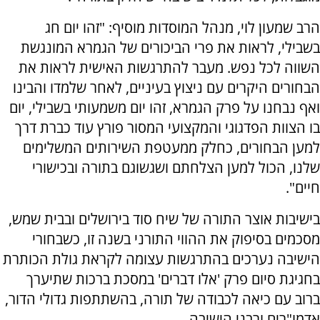
הרב שמעון לוי, מנהל המוסדות מוסיף: "זהו יום חג
בשבילי, לראות את פרי הביכורים של הגמרא המונגשת
השווה לכל נפש. מעבר להתרגשות האישית לראות את
הבחורים היקרים עם ניצוץ בעיניים, לאחר שלמדו והבינו
ואף נבחנו על פרק הגמרא, זהו יום משמעותי בשבילי, יום
בו הצוות הפדגוגי והמקצועי המסור פורץ עוד כברת דרך
למען הבחורים, כחלק ממעטפת השירותים המשלימים
שלנו, הכול למען הצלחתם ושגשוגם בתורה ובכישורי
חיים".
בישיבות אוצר התורה של שיח סוד בירושלים ובבית שמש,
מסכמים בסיפוק את ההווי התורני בשנה זו, כשבחורי
הישיבה נערכים בהתרגשות עצומה לקראת גולת הכותרת
בחגיגת סיום פרק 'אלו דברים' במסכת ברכות שתיערך
ברוב עם כיאה לכבודה של תורה, בהשתתפות גדולי הדור,
אדמו"רים ורבני הישיבה.