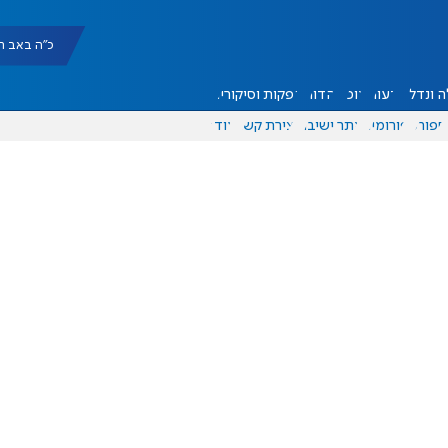
כ"ה באב תשפ"ו |
 ונדל"ן
דעות
אוכל
יהדות
הפקות וסיקורים
ספורט
פורומים
אתר ישיבה
יצירת קשר
עוד