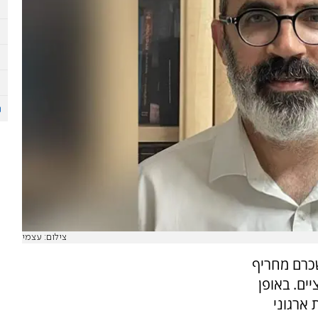
צילום: עצמי
שכרם מחריף
יים. באופן
 ארגוני