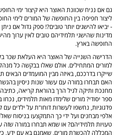
גם אם נניח שכוונת האוצר היא קיצור ימי החופ
ליצור חפיפה בין החופשה של המורים לימי החופ
- יביאו להישגים יותר טובים?! ספק גדול אם נית
מדינות שהישגי תלמידיהם טובים לאין ערוך מהישג
החופשה בארץ.
הדרישה השנייה של האוצר היא העלאת שכר בל
למורים המתחילים. אולם שאלו בבקשה כל מנהל
שייקרו בדרככם, באיזה מבין המועמדים הבאים תב
האם תבחרו במורה עם עשור שנות ניסיון בהגשה 
מחנכת ותיקה לגיל הרך בהוראת קריאה, כתיבה 
ספר יסודי? מורים שלימדו מאות תלמידים, נכחו ב
פדגוגיות, נחשפו לעשרות דוחו"ת על ילדים עם ק
אלפי מבחנים ועל ידי כך התמקצעו בניסוח שאלו
טעויות תלמידיהם? או שמא תבחרו במורה שזה ע
המכללה להכשרת מורים, שאמנם בא עם ידע, כל