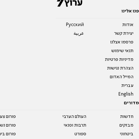
פנו אלינו
אודות
Pусский
יצירת קשר
عربية
פרסמו אצלנו
תנאי שימוש
מדיניות פרטיות
הצהרת נגישות
המייל האדום
עברית
English
מדורים
חדשות
העולם הערבי
פורום צע
מבזקים
תרבות ופנאי
פורום נשו
ביטחוני
ספורט
פורום בי