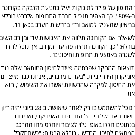
"החיסון של פייזר לתינוקות יעיל במניעת הדבקה בקורונה
ב-80%", כך הצהיר מנכ"ל חברת התרופות אלברט בורלא
בריאיון שהעניק למואב ורדי בחדשות הערב בכאן 11.
לשאלה אם הקורונה תלווה את האנושות עוד זמן רב השיב
בורלא: "כן, הקורנה תהיה פה עוד זמן רב, אך נוכל לחזור
לשגרה באמצעות תרופות וחיסונים".
תוצאות המחקר שפרסמה פייזר לחיסון המותאם שלה נגד
אומיקרון היו חיוביות. "בעודנו מדברים, אנחנו כבר מייצרים
את החיסון, למקרה שהרשויות יאשרו את השימוש", הוא
אמר.
"נוכל להשתמש בו רק לאחר שיאושר. ב-28 ביוני יהיה דיון
חשוב מאוד של מינהל התרופות האמריקני, ואז ידונו
בנתונים הללו באופן גלוי לציבור ויוחלט מהו ההרכב
המתאים לחיסון החדש". בורלא הבטיח: "כשתתקבל