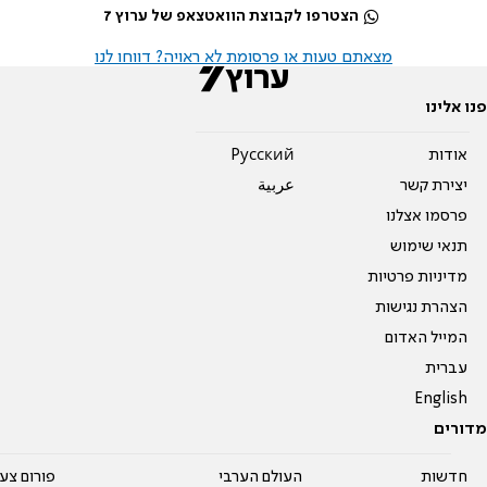
הצטרפו לקבוצת הוואטצאפ של ערוץ 7
מצאתם טעות או פרסומת לא ראויה? דווחו לנו
פנו אלינו
אודות
Pусский
יצירת קשר
عربية
פרסמו אצלנו
תנאי שימוש
מדיניות פרטיות
הצהרת נגישות
המייל האדום
עברית
English
מדורים
חדשות
העולם הערבי
פורום צע