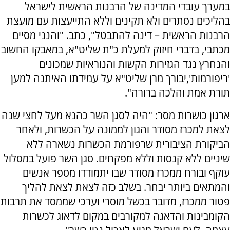
במערך עובדי המדינה של הרבנות הראשית לישראל
בהליכים נסתרים ולא תקינים וללא התייעצות עם מועצת
הרבנות הראשית – דינה להתבטל", כתב. "והנני מסיים
מכתבי, בדברי חיזוק למעלת כ"ת שליט"א, במאבקו החשוב
והנחרץ נגד הגזירות הקשות והנוראיות שמכונים
'ריפורמות',יבורך מרן שליט"א על עמידתו האיתנה למען
תורת אמת והלכה ברורה".
ארגון כושרות מסר: "
היה לסגן השר כהנא מעל לחצי שנה
לצאת למכרז מסודר והגון לממונה על הכשרות, ולאחר
הביקורת הציבורית שרפורמת הכשרות נשארה ללא
שיניים ללא קנסות וללא מפקחים. סגן השר פועל במסלול
עוקף ובורח ממכרז מסודר שבו יתמודדו מספר אנשים
והמתאים ביותר יבחר. בשלב כזה לצאת לצאת להליך
פטור ממכרז, מדובר בכשל מוסרי וערכי שממסד את תרבות
הקומבינות והדאגה למקורבים במקום לדאוג לכשרות