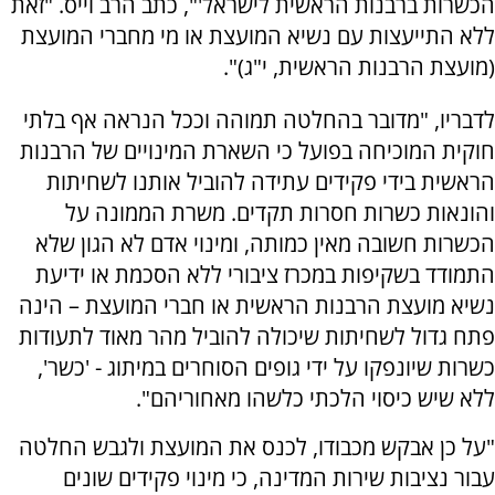
הכשרות ברבנות הראשית לישראל'", כתב הרב וייס. "זאת
ללא התייעצות עם נשיא המועצת או מי מחברי המועצת
(מועצת הרבנות הראשית, י"ג)".
לדבריו, "מדובר בהחלטה תמוהה וככל הנראה אף בלתי
חוקית המוכיחה בפועל כי השארת המינויים של הרבנות
הראשית בידי פקידים עתידה להוביל אותנו לשחיתות
והונאות כשרות חסרות תקדים. משרת הממונה על
הכשרות חשובה מאין כמותה, ומינוי אדם לא הגון שלא
התמודד בשקיפות במכרז ציבורי ללא הסכמת או ידיעת
נשיא מועצת הרבנות הראשית או חברי המועצת – הינה
פתח גדול לשחיתות שיכולה להוביל מהר מאוד לתעודות
כשרות שיונפקו על ידי גופים הסוחרים במיתוג - 'כשר',
ללא שיש כיסוי הלכתי כלשהו מאחוריהם".
"על כן אבקש מכבודו, לכנס את המועצת ולגבש החלטה
עבור נציבות שירות המדינה, כי מינוי פקידים שונים