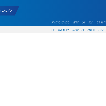
כ"ו באב תשפ"ו |
 ונדל"ן
דעות
אוכל
יהדות
הפקות וסיקורים
ספורט
פורומים
אתר ישיבה
יצירת קשר
עוד