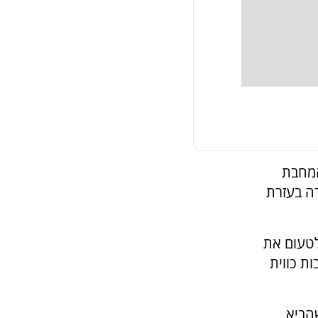
המחבת
ה בעזרת
לטעום את
ת כווית
הביא