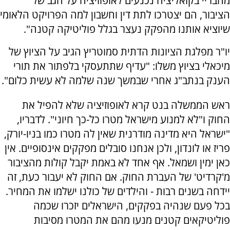
מחבריי בקואליציה נכנעים לאופוזיציה על הגב של
הציבור, הם יצטרכו לתת דין וחשבון למה הפרויקט הלאומי
שיוציא אותנו מהפקק נעצר בגלל פוליטיקה קטנה".
יו"ר מפלגת הציונות הדתית סמוטריץ הגיב על הציוץ של
מיכאלי בציוץ משלו: "עדיף שתתעסקי בלפתור את תורי
הענק בנתב"ג אחרי שבמשך שנה שלמה לא עשית כלום".
ראש הממשלה בנט קרא לאופוזיציה שלא להפיל את
החוק ו"לא למנוע מישראל מטרו כל-כך חיוני". לדבריו,
"ישראל היא מדינה מודרנית שאין לה מטרו כמו בניו-יורק,
פריז או לונדון, ולכן אנחנו סובלים מפקקים אינסופיים. אין
כאן ימין ושמאל. אף אחד לא באמת יקבל קולות מהציבור
מ'קרדיט' של העברת החוק. אם החוק לא יעבור כעת, זה
יידחה בשנים רבות - והילדים של כולנו ישלמו את המחיר.
בכל פעם שנהיה בפקקים, הישראלים יזכרו שכמה
פוליטיקאים קטנים מנעו מהם את המטרו מסיבות