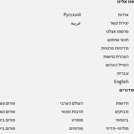
פנו אלינו
אודות
Pусский
יצירת קשר
عربية
פרסמו אצלנו
תנאי שימוש
מדיניות פרטיות
הצהרת נגישות
המייל האדום
עברית
English
מדורים
חדשות
העולם הערבי
פורום צע
מבזקים
תרבות ופנאי
פורום נשו
ביטחוני
ספורט
פורום בי
פוליטי-מדיני
פורומים
פורום בי