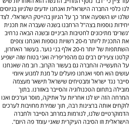
עוד ציין כי "דבר נוסף המחייב הדגשה הוא האחריות שיש
לנו כלפי החברה הישראלית ואנחנו יודעים שלגיוון בגיוסים
שלנו יש השפעה אחר כך על הגיוון בהייטק הישראלי. לצד
יחידות נוספות בצה"ל הרחבנו בשנה שעברה את תכנית
'גשרים' מתיכונים לחטיבות הביניים ובשנה הבאה נרחיב
את התכנית ליותר מ-20 רשויות נוספות ואנחנו צופים
השתתפות של יותר מ-20 אלף בני נוער. בעשור האחרון,
קלטנו צעירים רבים גם מהפריפריה ואני בטוח שזה ישפיע
על התעשייה והחברה גם בעשור הקרוב. רוב מה שאנחנו
עושים הוא חסוי ואנחנו פועלים על מנת למנוע איומי
סייבר נגד ישראל ומבטיחים שישראל תישאר מעצמה
מובילה בתחום הטכנולוגיה והסייבר באזורנו. בתוך
המרחה הזה יש לנו אחריות על אתיקה, מוסר וערכים ואנו
לוקחים אותה ברצינות רבה, תוך שמירת מחויבות לערכים
הדמוקרטיים שלנו, לנורמות במרחב הסייבר ולחברה
הישראלית וזו הסיבה העיקרית שאני עומד פה היום".