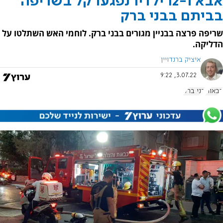
אבא ו-12 ילדיו נפגעו קל בשריפה
בביתם בבני ברק
שריפה פרצה בבניין מגורים בבני ברק. לוחמי האש השתלטו על
הדליקה.
איציק ברנדויין
3.07.22, 9:22
כבאות
בני ברק