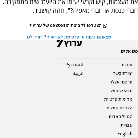
את העצמות, קיש וקרעי יעיפו את היועמ"שית מתפקידה.
‏חברי כנסת או חברי מאפיה?", תהה קושניר.
הצטרפו לקבוצת הוואטצאפ של ערוץ 7
מצאתם טעות או פרסומת לא ראויה? דווחו לנו
פנו אלינו
אודות
Pусский
יצירת קשר
عربية
פרסמו אצלנו
תנאי שימוש
מדיניות פרטיות
הצהרת נגישות
המייל האדום
עברית
English