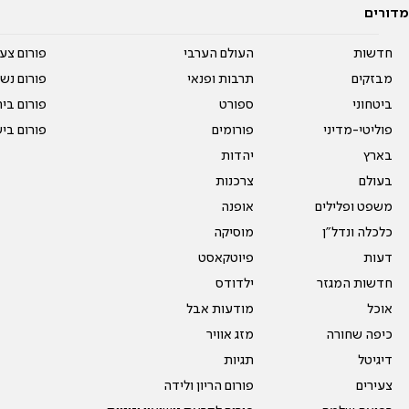
מדורים
חדשות
העולם הערבי
פורום צע
מבזקים
תרבות ופנאי
פורום נשו
ביטחוני
ספורט
פורום בי
פוליטי-מדיני
פורומים
פורום בי
בארץ
יהדות
בעולם
צרכנות
משפט ופלילים
אופנה
כלכלה ונדל"ן
מוסיקה
דעות
פיוטקאסט
חדשות המגזר
ילדודס
אוכל
מודעות אבל
כיפה שחורה
מזג אוויר
דיגיטל
תגיות
צעירים
פורום הריון ולידה