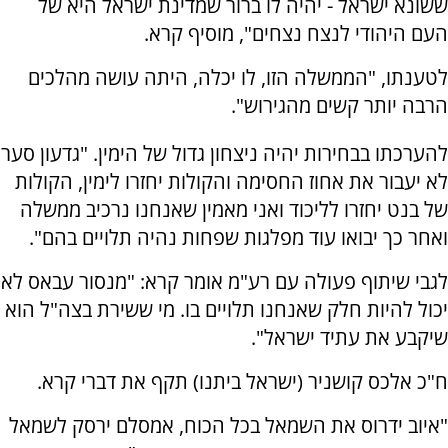
ששונא ישראל - יהיה לו ברור שמדינת ישראל היא של
העם היהודי לנצח נצחים", מוסיף קרא.
לטענתו, "הממשלה הזו, לו יכלה, היתה עושה מהלכים
הרבה יותר קשים מהגירוש".
להערכתו בבחירות יהיה ניצחון גדול של הימין. "גדעון סער
לא יעבור את אחוז החסימה והקולות יחזרו לימין, הקולות
של בנט יחזרו לליכוד ואני מאמין שאנחנו נרכיב ממשלה
ואחר כך יבואו עוד מפלגות שפחות נהיה תלויים בהם".
לגבי שיתוף פעולה עם רע"מ אומר קרא: "מנסור עבאס לא
יכול להיות חלק שאנחנו תלויים בו. מי ששירת בצה"ל הוא
שיקבע את עתיד ישראל".
ח"כ אלכס קושניר (ישראל ביתנו) תקף את דברי קרא.
"איוב ידרוס את השמאל בכל הכוח, אמסלם ירסק לשמאל