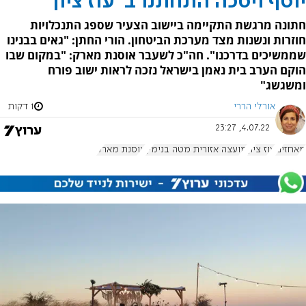
יוסף ויסכה התחתנו ב"עוז ציון"
חתונה מרגשת התקיימה ביישוב הצעיר שספג התנכלויות
חוזרות ונשנות מצד מערכת הביטחון. הורי החתן: "גאים בבנינו
שממשיכים בדרכנו". חה"כ לשעבר אוסנת מארק: "במקום שבו
הוקם הערב בית נאמן בישראל נזכה לראות ישוב פורח
ומשגשג"
אורלי הררי
1 דקות
4.07.22, 23:27
מאחזים
עוז ציון
מועצה אזורית מטה בנימין
אוסנת מארק