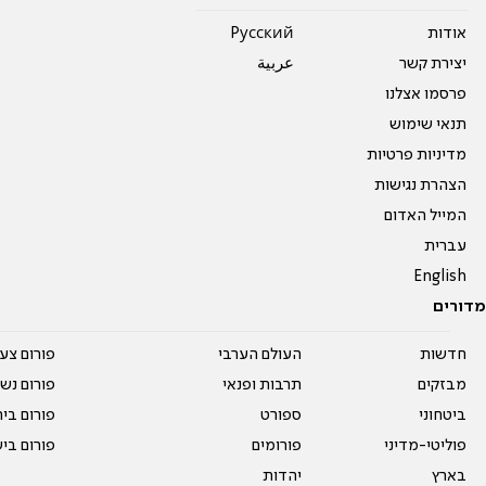
אודות
Pусский
יצירת קשר
عربية
פרסמו אצלנו
תנאי שימוש
מדיניות פרטיות
הצהרת נגישות
המייל האדום
עברית
English
מדורים
חדשות
העולם הערבי
פורום צע
מבזקים
תרבות ופנאי
פורום נשו
ביטחוני
ספורט
פורום בי
פוליטי-מדיני
פורומים
פורום בי
בארץ
יהדות