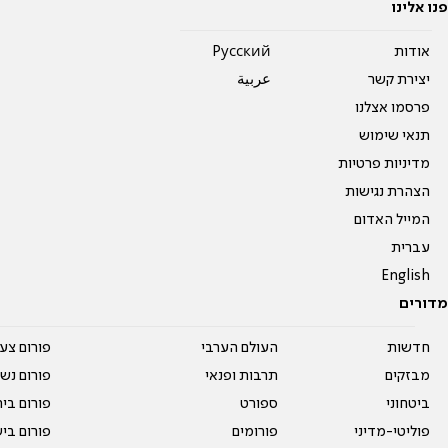
פנו אלינו
אודות
Pусский
יצירת קשר
عربية
פרסמו אצלנו
תנאי שימוש
מדיניות פרטיות
הצהרת נגישות
המייל האדום
עברית
English
מדורים
חדשות
העולם הערבי
פורום צע
מבזקים
תרבות ופנאי
פורום נשו
ביטחוני
ספורט
פורום בי
פוליטי-מדיני
פורומים
פורום בי