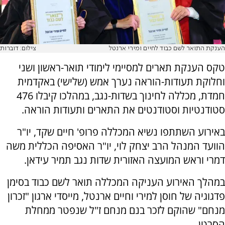
הענקת התואר לשם כבוד לחיים ומירי ארנטל
צילום: דוברות
טקס הענקת תארים למסיימי לימודי תואר-ראשון ושני
וחלוקת תעודות-הוראה נערך אמש (שלישי) באקדמית
חמדת, מכללה לחינוך בשדות-נגב, במהלכו קיבלו 476
סטודנטיות וסטודנטים את התארים ותעודות הוראה.
באירוע השתתפו נשיא המכללה פרופ' חיים שקד, יו"ר
הוועד המנהל הרב יצחק לוי, יו"ר האסיפה הכללית משה
דמרי וראש המועצה האזורית שדות נגב תמיר עידאן.
במהלך האירוע העניקה המכללה תואר לשם כבוד בסימן
פדגוגיה של חוסן למירי וחיים ארנטל, מייסדי ארגון "זכרון
מנחם" שהוקם לזכר בנם מנחם ז"ל שנפטר ממחלת
הסרטן.