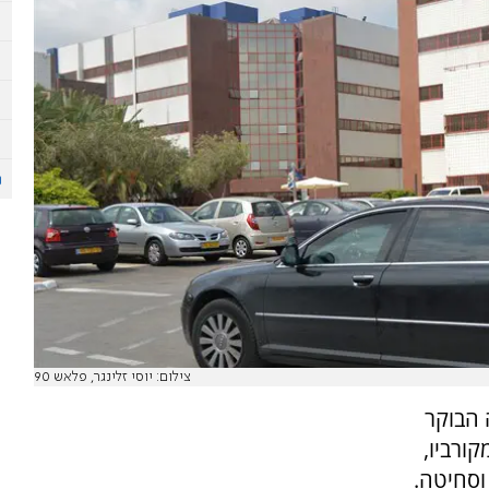
צילום: יוסי זלינגר, פלאש 90
 הבוקר
ורביו,
וסחיטה.