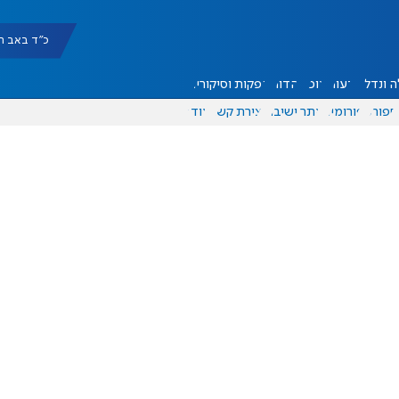
כ"ד באב תשפ"ו |
 ונדל"ן
דעות
אוכל
יהדות
הפקות וסיקורים
ספורט
פורומים
אתר ישיבה
יצירת קשר
עוד