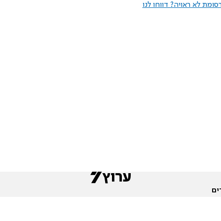
ומת לא ראויה? דווחו לנו
ים
שות
חדשות המגזר
פורומים
תגי