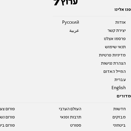
פנו אלינו
אודות
Pусский
יצירת קשר
عربية
פרסמו אצלנו
תנאי שימוש
מדיניות פרטיות
הצהרת נגישות
המייל האדום
עברית
English
מדורים
חדשות
העולם הערבי
פורום צע
מבזקים
תרבות ופנאי
פורום נשו
ביטחוני
ספורט
פורום בי