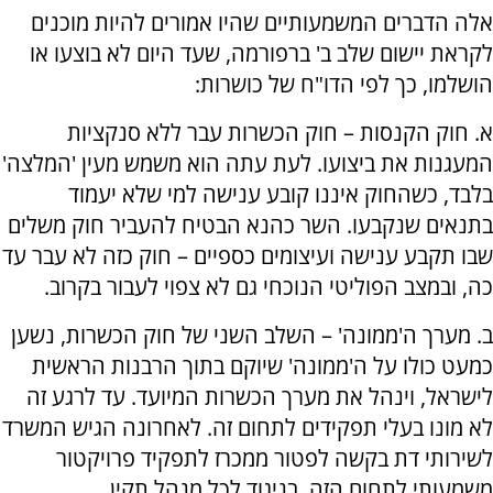
אלה הדברים המשמעותיים שהיו אמורים להיות מוכנים
לקראת יישום שלב ב' ברפורמה, שעד היום לא בוצעו או
הושלמו, כך לפי הדו"ח של כושרות:
א. חוק הקנסות – חוק הכשרות עבר ללא סנקציות
המעגנות את ביצועו. לעת עתה הוא משמש מעין 'המלצה'
בלבד, כשהחוק איננו קובע ענישה למי שלא יעמוד
בתנאים שנקבעו. השר כהנא הבטיח להעביר חוק משלים
שבו תקבע ענישה ועיצומים כספיים – חוק כזה לא עבר עד
כה, ובמצב הפוליטי הנוכחי גם לא צפוי לעבור בקרוב.
ב. מערך ה'ממונה' – השלב השני של חוק הכשרות, נשען
כמעט כולו על ה'ממונה' שיוקם בתוך הרבנות הראשית
לישראל, וינהל את מערך הכשרות המיועד. עד לרגע זה
לא מונו בעלי תפקידים לתחום זה. לאחרונה הגיש המשרד
לשירותי דת בקשה לפטור ממכרז לתפקיד פרויקטור
משמעותי לתחום הזה. בניגוד לכל מנהל תקין.