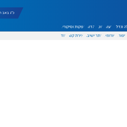
כ"ג באב תשפ"ו |
 ונדל"ן
דעות
אוכל
יהדות
הפקות וסיקורים
ספורט
פורומים
אתר ישיבה
יצירת קשר
עוד