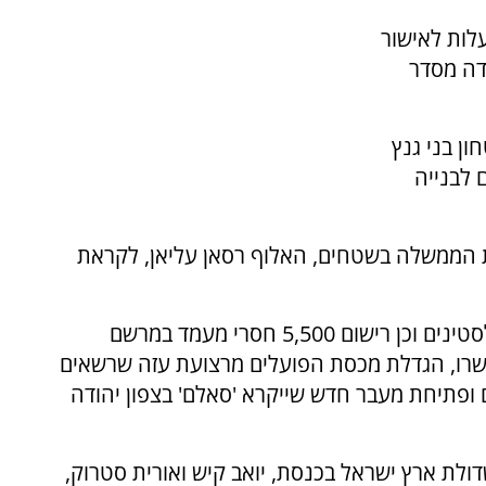
עלות לאישור
ידה מסדר
ן בני גנץ
 לבנייה
 הממשלה בשטחים, האלוף רסאן עליאן, לקראת
בין הצעדים שאושרו כאמור תוכניות המתאר לפלסטינים וכן רישום 5,500 חסרי מעמד במרשם
סטיני, בנוסף ל-12,000 שכבר אושרו, הגדלת מכסת הפועלים מרצועת עזה שרשאים
דה ומסחר בישראל ב-1,500 נוספים ופתיחת מעבר חדש שייקרא 'סאלם' בצפון יהודה
לת ארץ ישראל בכנסת, יואב קיש ואורית סטרוק,