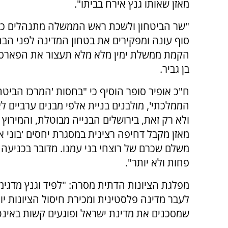
מאזן שאותו גנץ אירח בביתו".
"שר הביטחון ולשכת ראש הממשלה מתנהלים כמ
סוף עונה ומפקירים את בטחון המדינה לפני הבח
הקמת ממשלת ימין מלא מלא תעצור את הפארסה 
בן גביר.
ח"כ אופיר סופר הוסיף כי "בחסות 'המרכז הביטחונ
הממלכתי', מולבנים בניית אלפי מבנים ערביים לא
ולא רק זאת, בירושלים הבנייה מבוטלת, והמירוץ ל
מאזן מקבל דחיפה רצינית במסגרת יחסים 'בוני אמ
משלם שכרם של רוצחי בני עמנו. מדובר בכניעה 
פחות ולא יותר".
מפלגת הציונות הדתית מסרה: "לפיד וגנץ מדגימי
לעבר מדינה פלסטינית ומכירת חיסול הציונות יו
שמסכנים את מדינת ישראל ופוגעים קשות באינטרס