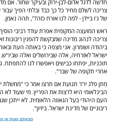
חדשה לדגל אדום-לבן-ירוק ובעיקר שחור. אם מד
צריכה לשלם מחיר כל כך כבד ובלתי הפיך עבור 
של ג'ו ביידן - למה לנו אורח כזה?", תהה נאמן.
ראש המועצה המקומית אפרת עודד רביבי הוסיף,
צריכה לנהוג מדינה שמבקשת להפגין ריבונות זא
ביהודה ושומרון. אני מצפה כי באותה העת ובאות
ישראל לאזרחיה, אלה שבירושלים ואלה שביו"ש. 
תוכניות, יפתחו כבישים ויאפשרו לנו להתפתח. ג
אחרי תקופה של שבר".
מתן פלג יו"ר תנועת אם תרצו אמר כי "ממשלת 
הבינלאומי היא לרצות את הפריץ. מי שעוד לא ה
העם היהודי בעל הגאווה הלאומית. לא ייתכן שגם 
ריבוניים של מדינת ישראל. ביזיון".
מצאתם טעות או פרס