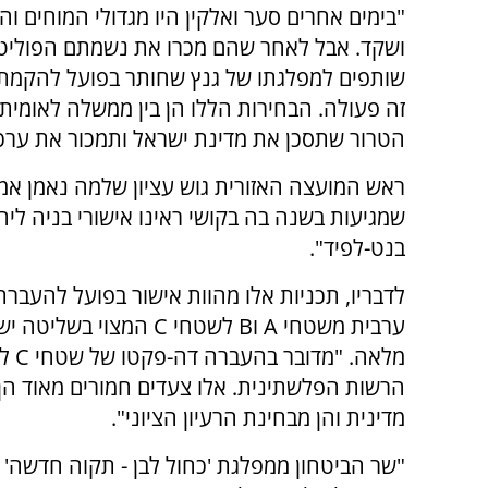
"בימים אחרים סער ואלקין היו מגדולי המוחים ו
ושקד. אבל לאחר שהם מכרו את נשמתם הפוליט
שותפים למפלגתו של גנץ שחותר בפועל להקמת 
זה פעולה. הבחירות הללו הן בין ממשלה לאומית 
הטרור שתסכן את מדינת ישראל ותמכור את ערכי
ראש המועצה האזורית גוש עציון שלמה נאמן אמר 
שמגיעות בשנה בה בקושי ראינו אישורי בניה לי
בנט-לפיד".
לדבריו, תכניות אלו מהוות אישור בפועל להעברת
ערבית משטחי A וB לשטחי C המצוי בש
מלאה. "מדוב
הרשות הפלשתינית. אלו צעדים חמורים מאוד הן
מדינית והן מבחינת הרעיון הציוני".
"שר הביטחון ממפלגת 'כחול לבן - תקוה חדשה' 