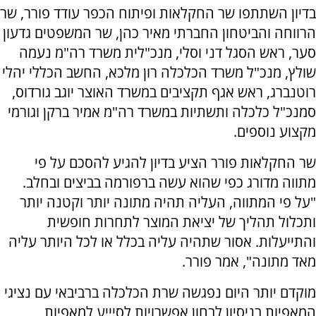
בדיון השתתפו שר החקלאות ופיתוח הכפר עודד פורר, שר
הרווחה והביטחון החברתי מאיר כהן, שר המשפטים גדעון
סער, ראש הסגל דני וסלי, מנכ"לית משרד רה"מ נעמה
שולץ, מנכ"ל משרד הכלכלה רון מלכא, החשב הכללי יהלי
רוטנברג, ראש אגף תקציבים במשרד האוצר יוגב גורדוס,
סמנכ"ל כלכלה ותשתיות במשרד רה"מ אמיר ברקן וגורמי
מקצוע נוספים.
שר החקלאות פורר הציע בדיון להגיע להסכם על פי
מתווה מדורג כפי שהוא עשה ברפורמה בביצים ובחלב.
"על פי המתווה, העליה תהיה מתונה יותר וקטנה יותר
ותכלול תהליך של יציאת המוצר לתחרות חופשית
והתייעלות. אסור שתהיה עליה בכלל או לכל היותר עליה
מאד מתונה", אמר פורר.
מוקדם יותר היום נפגשה שרת הכלכלה ברביבאי עם נציגי
המאפיות בניסיון לבחון אפשרויות לסיייע למאפיות,