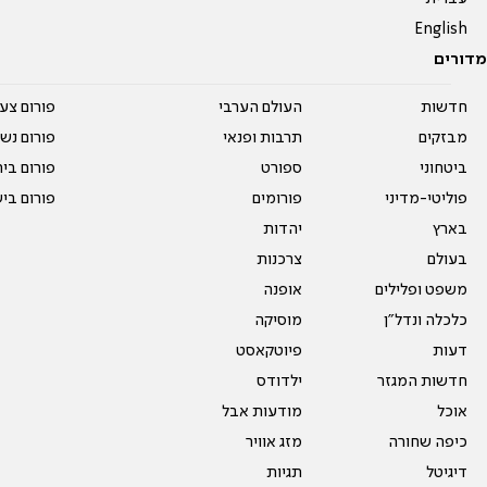
English
מדורים
חדשות
העולם הערבי
פורום צע
מבזקים
תרבות ופנאי
פורום נשו
ביטחוני
ספורט
פורום בי
פוליטי-מדיני
פורומים
פורום בי
בארץ
יהדות
בעולם
צרכנות
משפט ופלילים
אופנה
כלכלה ונדל"ן
מוסיקה
דעות
פיוטקאסט
חדשות המגזר
ילדודס
אוכל
מודעות אבל
כיפה שחורה
מזג אוויר
דיגיטל
תגיות