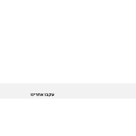
עקבו אחרינו
ות
טוויטר
ם הריון ולידה
פייסבוק
ום לקראת נישואין וזוגיות
אינסטגרם
ום צעירים מעל עשרים
יוטיוב