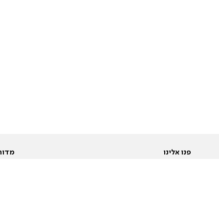
פנו אלינו
מדור
אודות
Pусский
חד
יצירת קשר
عربية
מב
פרסמו אצלנו
בי
תנאי שימוש
פו