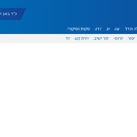
כ"ד באב תשפ"ו |
 ונדל"ן
דעות
אוכל
יהדות
הפקות וסיקורים
ספורט
פורומים
אתר ישיבה
יצירת קשר
עוד