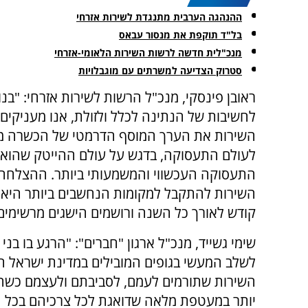
ההנהגה הערבית מתנגדת לשירות אזרחי
בל"ד תוקפת את מנסור עבאס
מנכ"לית חדשה לרשות השירות הלאומי-אזרחי
סטרוק הצדיעה למשרתים עם מוגבלויות
ראובן פינסקי, מנכ"ל הרשות לשירות אזרחי: "בנ
לחשיבות של הנתינה לכלל ולזולת, אנו מעניקים 
השירות את הערך המוסף הדרמטי של הכשרה מ
לעולם התעסוקה, בדגש על עולם ההייטק שהוא 
התעסוקה העכשווי והמשמעותי ביותר. ההצלחה 
השירות להתקבל למקומות הנחשבים ביותר היא תע
קודש לאורך כל השנה ורושמים הישגים מרשימים 
שימי גשייד, מנכ"ל ארגון "חברים": "הרגע בו ב
לשלב המעשי בגופים המובילים במדינת ישראל ה
השירות שתורמים לעמם, לסביבתם ולעצמם כשהם
יותר במעטפת מלאה שדואגת לכל צרכיהם בכל המו