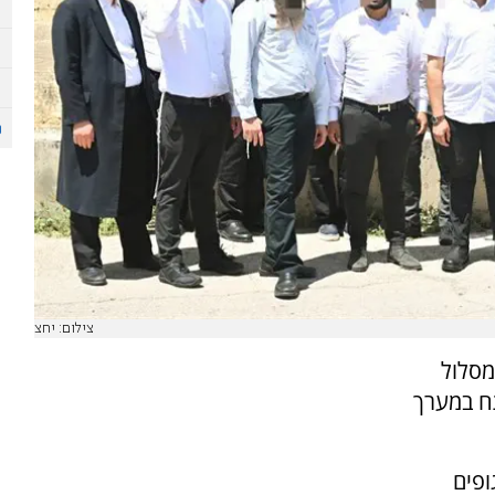
צילום: יחצ
 מסלול
פתח במערך
ופים