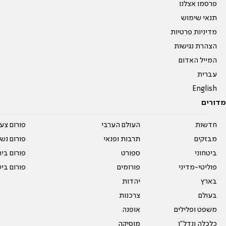
פרסמו אצלנו
תנאי שימוש
מדיניות פרטיות
הצהרת נגישות
המייל האדום
עברית
English
מדורים
חדשות
העולם הערבי
פורום צע
מבזקים
תרבות ופנאי
פורום נשו
ביטחוני
ספורט
פורום בי
פוליטי-מדיני
פורומים
פורום בי
בארץ
יהדות
בעולם
צרכנות
משפט ופלילים
אופנה
כלכלה ונדל"ן
מוסיקה