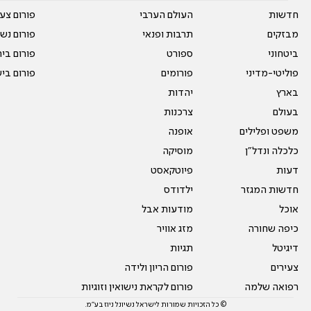
חדשות
העולם הערבי
פורום צע
מבזקים
תרבות ופנאי
פורום נשו
ביטחוני
ספורט
פורום בי
פוליטי-מדיני
פורומים
פורום בי
בארץ
יהדות
בעולם
צרכנות
משפט ופלילים
אופנה
כלכלה ונדל"ן
מוסיקה
דעות
פיוטקאסט
חדשות המגזר
ילדודס
אוכל
מודעות אבל
כיפה שחורה
מזג אוויר
דיגיטל
תגיות
צעירים
פורום הריון ולידה
רפואה שלמה
פורום לקראת נישואין וזוגיות
© כל הזכויות שמורות לישראל נשיונל ניוז בע"מ.