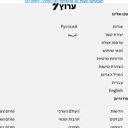
מצאתם טעות או פרסומת לא ראויה? דווחו לנו
פנו אלינו
אודות
Pусский
יצירת קשר
عربية
פרסמו אצלנו
תנאי שימוש
מדיניות פרטיות
הצהרת נגישות
המייל האדום
עברית
English
מדורים
חדשות
העולם הערבי
פורום צע
מבזקים
תרבות ופנאי
פורום נשו
ביטחוני
ספורט
פורום בי