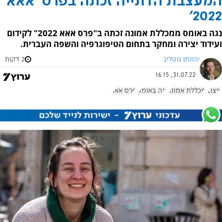
המעצבת הדתייה זכתה בפרס 'אאא
2022'
נגה באומס ממכללת אמונה זכתה ב"פרס אאא 2022" לקידום
ועידוד יצירה ומחקר בתחום הטיפוגרפיה והשפה העברית.
יהונתן גוטליב
2 דקות
31.07.22, 16:15
עיצוב
מכללת אמונה
נגה באומס
פרס אאא