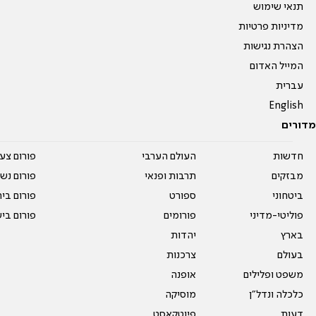
תנאי שימוש
מדיניות פרטיות
הצהרת נגישות
המייל האדום
עברית
English
מדורים
חדשות
העולם הערבי
פורום צע
מבזקים
תרבות ופנאי
פורום נשו
ביטחוני
ספורט
פורום בי
פוליטי-מדיני
פורומים
פורום בי
בארץ
יהדות
בעולם
צרכנות
משפט ופלילים
אופנה
כלכלה ונדל"ן
מוסיקה
דעות
פיוטקאסט