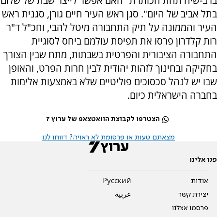
ברב-שיח תחת הכותרת "האם אפשר לייצר שבת של שלום
בתל אביב של היום". סגן ראש העיר חיים גורן, סגנית ראש
העיר והממונה על תיק התחבורה מיטל להבי, וחכ"ל ד"ר
רות קלדרון פרסו את תפיסת עולמם ביחס לסוגיית
התחבורה הציבורית והפרטית בשבתות, מתח שבין הצורך
בחקיקה ובחינוך לזהות יהודית לבין חרות הפרט, והאופן
שבו יש לנהל סכסוכים פוליטיים שלא באמצעות אלימות
בחברה הישראלית כיום.
הצטרפו לקבוצת הוואטצאפ של ערוץ 7
מצאתם טעות או פרסומת לא ראויה? דווחו לנו
פנו אלינו
אודות
Pусский
יצירת קשר
عربية
פרסמו אצלנו